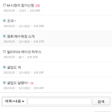
lol 시청자 참가신청
[16]
2012.01.26
고양이
조회
2065
조과 ~
2012.01.25
1군사령관
조회
1699
용화 해수욕장 소개
2012.01.25
1군사령관
조회
1732
빌리러브-케이크 하우스
2012.01.25
딸기
조회
1634
굴업도 게
2012.01.25
1군사령관
조회
1397
굴업도 달팽이~
[1]
2012.01.25
1군사령관
조회
1457
검색