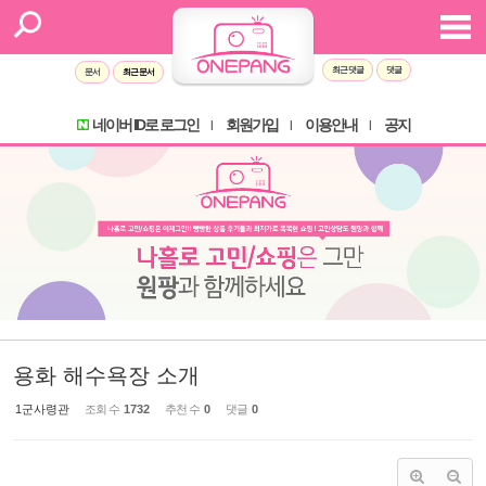
Sketchbook5, 스케치북5
Sketchbook5, 스케치북5
최근 댓글
댓글
문서
최근 문서
네이버 ID로 로그인
회원가입
이용안내
공지
l
l
l
용화 해수욕장 소개
1군사령관
조회 수
1732
추천 수
0
댓글
0