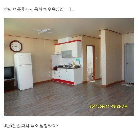
작년 여름휴가지 용화 해수욕장입니다.
3만5천원 짜리 숙소 엄청싸줘~