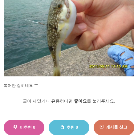
복어만 잡히네요 ^^
글이 재밌거나 유용하다면
좋아요
를 눌러주세요.
게시물 신고
비추천
0
추천
0