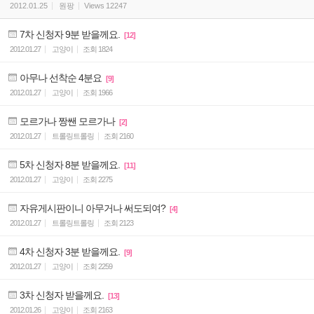
2012.01.25
원팡
Views
12247
7차 신청자 9분 받을께요.
[12]
2012.01.27
고양이
조회
1824
아무나 선착순 4분요
[9]
2012.01.27
고양이
조회
1966
모르가나 짱쌘 모르가나
[2]
2012.01.27
트롤링트롤링
조회
2160
5차 신청자 8분 받을께요.
[11]
2012.01.27
고양이
조회
2275
자유게시판이니 아무거나 써도되여?
[4]
2012.01.27
트롤링트롤링
조회
2123
4차 신청자 3분 받을께요.
[9]
2012.01.27
고양이
조회
2259
3차 신청자 받을께요.
[13]
2012.01.26
고양이
조회
2163