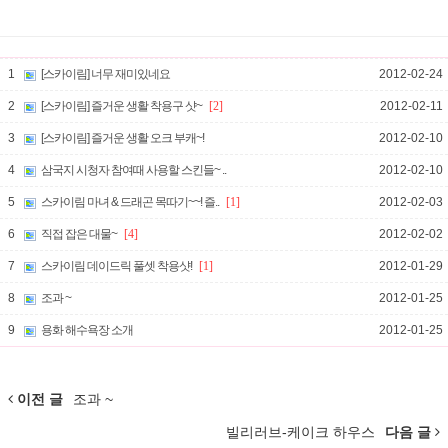
1
[스카이림] 너무 재미있네요
2012-02-24
2
[스카이림] 즐거운 생활 착용구 샷~
[2]
2012-02-11
3
[스카이림] 즐거운 생활 오크 부캐~!
2012-02-10
4
삼국지 시청자 참여때 사용할 스킨들~ ..
2012-02-10
5
스카이림 마녀 & 드래곤 목따기~~! 즐..
[1]
2012-02-03
6
직접 잡은 대물~
[4]
2012-02-02
7
스카이림 데이드릭 풀셋 착용샷!
[1]
2012-01-29
8
조과 ~
2012-01-25
9
용화 해수욕장 소개
2012-01-25
이전 글
조과 ~
빌리러브-케이크 하우스
다음 글