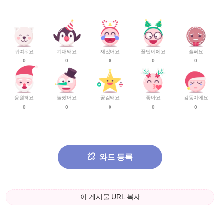
귀여워요
기대돼요
재밌어요
꿀팁이에요
슬퍼요
0
0
0
0
0
응원해요
놀랐어요
공감돼요
좋아요
감동이에요
0
0
0
0
0
와드 등록
이 게시물 URL 복사