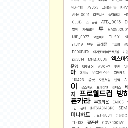
디에나
체크리본
메타퍼
MIB_003
비트소닉(Bitsonic)
MSP110
79863
크레용악동
KHS
후오비(Huobi)
F
AHA_0001
다크니스
슬림바디
지렁이 게임
ATB_0013
D
CLUB
스마일몬
투
고팍스(GoPax)
밀착
가죽와펜
GA0802U0
MIB_0077
코튼피치
TL-501
N
커뮤니티
프레즐
nt3119
빈투
무드의
골
자유 게시판
P000BJPX
여리핏/데이트룩/봄
키
가상 화폐
엑스마
ps3514
MHB_0036
스폐셜 게시판
문양
VV아잎
헬로베어
로번
NK
마
언발란스몬
3기능
자체제작
심리 테스트
쫑긋
110423
모델처럼
빤딱
A
집 꾸미기
이
굿스마일
프레이안
리버스
지식 노하우
프로월드컵
빙
지
반려 동물
픈카라
부끄러운
EA005
애니메이션
SEM
라인
문어
JNTS1A814BK0
자취 게시판
미니하트
니트T-6584
디몽행성
리그오브레전드
깔끔한
TL-133
COVE6001W1