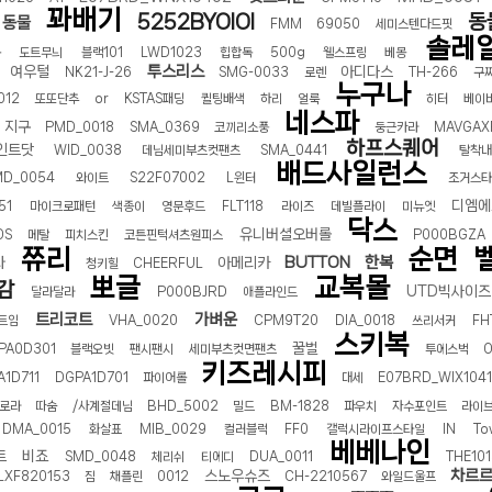
꽈배기
5252BYOIOI
동
터 ADS-IPS FHD
동물
- 원팡
FMM
69050
세미스텐다드핏
솔레
복
도트무늬
블랙101
LWD1023
힙합독
500g
웰스프링
베몽
투스리스
여우털
아디다스
NK21-J-26
SMG-0033
로렌
TH-266
구
누구나
012
또또단추
or
KSTAS패딩
퀼팅배색
하리
얼룩
히터
베이
네스파
지구
PMD_0018
SMA_0369
코끼리소풍
둥근카라
MAVGAXF
HS 미니PC 컴퓨터 베어본
- 원팡
[ 1 ]
하프스퀘어
인트닷
WID_0038
데님세미부츠컷팬츠
SMA_0441
탈착
개씩 30개
- 원팡
배드사일런스
MD_0054
와이트
S22F07002
L윈터
조거스
노브 104키 풀배열
- 원팡
디엠에
51
마이크로패턴
색종이
영문후드
FLT118
라이즈
데빌플라이
미뉴엣
닥스
유니버셜오버롤
OS
메탈
피치스킨
코튼핀턱셔츠원피스
P000BGZA
쮸리
순면
BUTTON
한복
타
아메리카
청키힐
CHEERFUL
뽀글
교복몰
감
UTD빅사이즈
달라달라
P000BJRD
애플라인드
트리코트
가벼운
트임
VHA_0020
CPM9T20
DIA_0018
쓰리서커
FH
스키복
꿀벌
PA0D301
블랙오빗
팬시팬시
세미부츠컷면팬츠
투에스벅
키즈레시피
A1D711
DGPA1D701
파이어롤
대세
E07BRD_WIX104
로라
따숨
/사계절데님
BHD_5002
밀드
BM-1828
파우치
자수포인트
라이
DMA_0015
화살표
MIB_0029
컬러블럭
FF0
갤럭시라이프스타일
IN
To
베베나인
트
비죠
SMD_0048
체리쉬
티에디
DUA_0011
THE10
차르
스노우슈즈
LXF820153
짐
채플린
0012
CH-2210567
와일드울프