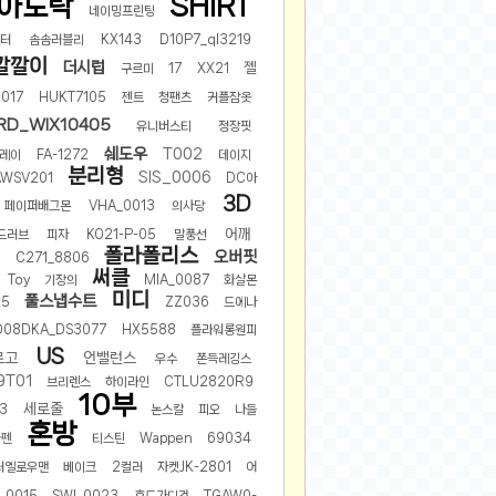
아노락
SHIRT
네이밍프린팅
헌터
솜솜러블리
KX143
D10P7_ql3219
깔깔이
더시럽
젤
구르미
17
XX21
017
HUKT7105
젠트
청팬츠
커플잠옷
RD_WIX10405
유니버스티
정장핏
쉐도우
T002
레이
FA-1272
데이지
분리형
SIS_0006
WSV201
DC아
3D
페이퍼배그몬
VHA_0013
의사당
어깨
드러브
피자
KO21-P-05
말풍선
폴라폴리스
오버핏
크
C271_8806
써클
Toy
기장의
MIA_0087
화살몬
미디
풀스냅수트
15
ZZ036
드에나
D08DKA_DS3077
HX5588
플라워롱원피
US
로고
언밸런스
우수
쫀득레깅스
9T01
브리렌스
하이라인
CTLU2820R9
10부
세로줄
3
논스칼
피오
나들
혼방
와펜
티스틴
Wappen
69034
터옐로우맨
베이크
2컬러
자켓JK-2801
어