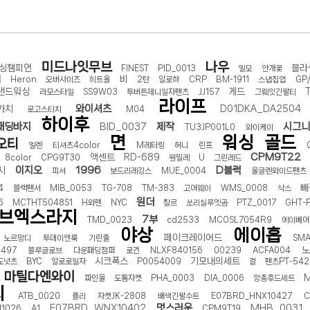
선 이어폰 러닝
- 원팡
미드나잇무브
나우
싱챔피언
블라
FINEST
PID_0013
엘모
안개꽃
0hz
- 원팡
어
비
Heron
오버사이즈
히트올
2탄
알로하
CRP
BM-1911
스냅집업
GP
팡
샌드워싱
게드
라모스타일
SS9W03
투버튼제니일자팬츠
JJ157
그뤠잇긴팔티
라이프
콜라(L)+프렌치프라이(L)
와이셔츠
- 원팡
카치
D01DKA_DA2504
로고스티치
M04
하이후
어 오리지널 KMW23551 KWW23552
패딩바지
- 원팡
제작
시그
BID_0037
TU3JP001L0
와이케이
면
워싱
골드
오티
엘렌
티셔츠4color
M레터링
허니
린프
CPM9T22
액센트
RD-689
8color
CPG9T30
원밀레
U
그린레드
 호텔 조식 왕복픽업 까지
- 원팡
이지오
1996
D블럭
시
피셔
보드리레깅스
MUE_0004
울글렌와이드팬츠
빼
4
블랙팬서
MIB_0053
TG-708
TM-383
고어웨이
WMS_0008
삭스
원더
6
MCTHT5048S1
H와펜
NYC
찰르
쏘리실루엣곰
PTZ_0017
GHT-
브엑스라지
+우삼겹 등
- 원팡
7부
TMD_0023
cd2533
MCOSL7054R9
에이베어
야상
에이홉
이젠 7000 시리즈 지포스 RTX 4060 FA607PV-QT076
- 원팡
페이크레이어드
노르망디
투데이앤룩
기린줄
SMA
노
0497
블루글로브
다운패딩점퍼
로건
NLXF840156
00239
ACFA004
치
- 원팡
시크폭스
기모내의세트
도넛츠
BYC
알로로일자
P0054009
걸
팬츠PT-542
마틸다엔와이
파인울
도톰자켓
PHA_0003
DIA_0006
깡총후드세트
니
ATB_0020
플리
자켓JK-2808
배색긴팔수트
E07BRD_HNX10427
멋스러운
E07BRD_WNX10402
MHB_0031
11026
A1
CPM9T19