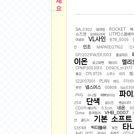
른
용인 캐리비안베이 워터파크 이용권
- 원팡
아디제로 보스턴 12 JQ2552 러닝화
- 원팡
메
QCY C30S 방수 오픈이어 블루투스 6.0 무
ROCKET
복
SIA_0302
웨어링
뉴
LG전자 Full HD PC 모니터 24MS500 10
슈즈앤
UTPD스몰베
오버트러커
VL사인
(버거킹) 와퍼+코카콜라(R)+21치즈스틱
- 원
어로우
BTB_5005
1
버거킹 불고기와퍼주니어+콰치와퍼주니어+코카
인조
스
킨
MAPA0D271G2
알뜰 쇼핑
K2 씬에어 오리지널 25SS 역시즌 남여 씬에
GP/2021FW/DF/003
홀로피트
이온
엘리
스테비아 방울 토마토 2kg
- 원팡
로고와펜
메이미
2
CPMP3053SF0
D09C5_tn3177
발리 자유여행 꾸따 솔리아 르기안 5일 or 6일
첼
물감
CPL9T25
스무스
미지
해외쇼핑
인도모크샤 인센스스틱 400스틱
- 원팡
PLAN
S22F07001
바드
FPJ10
한우 우삼겹 1 kg
- 원팡
3
넵스어스
루엔
00808
tps030
파이
산더미 소고기 등심세트 1kg 토시+부채+갈비
PHG
슈니빌
예뻐보이는
맛집 인증샷
단색
에이수스 2024 TUF 게이밍 A16 라이젠9 라
254
로이즈
뱅글사자
B
네온
CD011-베이직
6.5cm
0
필터 없는 트레비 방수비데 UB-1000 자가설
VHB_0007
Dime
퓨어컬러
베스트 유머
SD 카드 EMMC 연결 pcb 선
- 원팡
기본
소프트
션
골드H
암바사 제로 345ml, 24개
- 원팡
타
빅더블유
드단가라
루핀
N
빨간 사과 5kg (24-26과내외)
- 원팡
AHD_0011
글러브
프렌즈
GTS-1