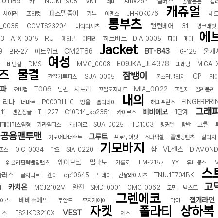
011R9
실버스
카
1NUJKF1908
VNT
레미
Amazon
곰돌몬몬
킵
캐쥬얼
파스텔종이
사에러
프리컷
카누
아멘스
JHROK076
세트
롱부츠
랜턴베어
_0035
CGMTS23204
마리티셔츠
31
핑크래빗
에
하트비트
43
ATX_0015
RUI
에리넬
이태리
DIA_0005
파이
메디
Jacket
BT-843
9
아트워크
CM2T86
울캐
BR-27
TG-125
여성
E09JKA_JL4378
4
비단길
DMS
MMC_0008
피레팅
MIGAL
즈
물결
잠뱅이
CP
간절기투피스
SUA_0005
몬스터빌리지
와
파파
T006
지도리
MIA_0022
오버컴
날씬
꼬깔모자세트
프린지
갈리폴리
내의
리나
FINGERPRI
더마르
P000BHLC
방울
홀리데이
해피프린스
그래
비비에모
1단계
11
맨인정글
TL-227
C10D14_sp2351
카이로스
고퀄
더페이머스원형
카라원피스
록히어로
SUA_0025
ITD1003
팅커벨
랑반
공용맨투맨
그루트
기모어나더슈트
프로투어핏
스타픽셀
풀밴딩팬츠
칼리지
기모바지
샵
VL센스
프스
OIC_0034
먀오
SIA_0220
DIAMOND
웨이브닐
밀라노
위클리핀턱밴딩팬츠
카를로
LM-2157
YY
유니몽스
스
플러스
골지니트
웬디
op10645
투데이
긴팔와이셔츠
TNJU1F704BK
고
카치온
완전
덕
MCJ2102M
SMD_0001
OMC_0062
로민
넥스트
그렌에코
절개라인
베베슈에뜨
이스
루안트
무지개에이
악마
자켓
폴라티
상하복
VEST
이스
FS2JKD3210X
체스