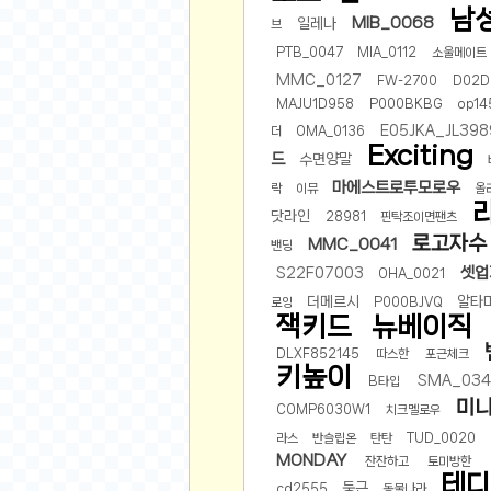
스쿠버 다이빙
남
MIB_0068
일레나
브
윈드서핑&서핑
PTB_0047
MIA_0112
소울메이트
연예인
MMC_0127
FW-2700
D02D
MAJU1D958
P000BKBG
op14
가수
E05JKA_JL398
더
OMA_0136
배우
Exciting
드
수면양말
드라마
마에스트로투모로우
락
이뮤
올
영화
닷라인
28981
핀탁조이면팬츠
해외 가수
로고자수
MMC_0041
밴딩
해외 배우
셋업
S22F07003
OHA_0021
더메르시
알타
로잉
P000BJVQ
미용
잭키드
뉴베이직
뷰티
DLXF852145
따스한
포근체크
키높이
화장품
SMA_034
B타입
미
패션
COMP6030W1
치크멜로우
네일아트
라스
반슬립온
탄탄
TUD_0020
MONDAY
잔잔하고
토미방한
다이어트
테디
둥근
cd2555
동물나라