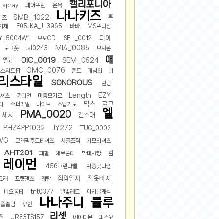
캘리포니아
spray
페어프린
온목
나나키즈
SMB_1022
홑
키즈
기체
E05JKA_JL3965
바바
MS프라임
디어
YL5004W1
보보CD
SEH_0012
MIA_0085
도그풋
tsl0243
모자쓴
애
OIC_0019
엘리
SEM_0524
OMC_0076
뉴스위트팝
준트
데님의
비
리스타일
SONOROUS
런던
Length
EZY
셔츠
가디언
마름모가로
믹스
로고
티
수퍼리얼
마티브
스탑기모
엘
PMA_0020
세시
긴소매
PHZ4PP1032
JY272
TUG_0002
WG
그래픽후드티셔츠
사골조직
기모티셔츠
AHT201
캠
페펄
해브롱티
막대사탕
레이먼
456그린라벨
귀쫑긋나염
집업일자
잠옷바지
고래
포켓팬츠
레탈
네오롱티
tnt0377
별빛레드
아키클래식
나나주니
블루
심플슬림
우한
리셋
츠
UR83TS157
에이디몬
피스오