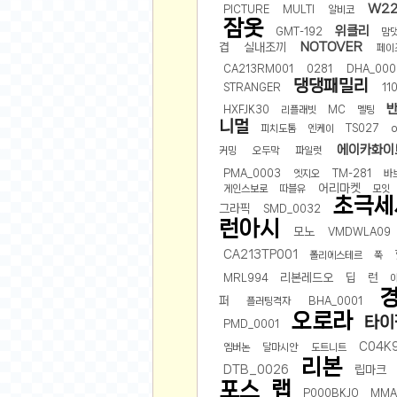
W22
PICTURE
MULTI
알비코
잠옷
유머
위클리
GMT-192
맘
NOTOVER
겹
실내조끼
페이
베스트 유머
CA213RM001
0281
DHA_000
댕댕패밀리
유머 게시판
STRANGER
11
HXFJK30
리플래빗
MC
멜팅
스포츠
니멀
피치도톰
엔케이
TS027
에이카화이
축구
커밍
오두막
파일럿
PMA_0003
엣지오
TM-281
바
야구
어리마켓
게인스보로
따블유
모잇
농구
초극세
그라픽
SMD_0032
런아시
골프
모노
VMDWLA09
낚시
CA213TP001
폴리에스테르
쭉
자전거
리본레드오
딥
런
MRL994
당구
퍼
플러팅격자
BHA_0001
오로라
타이
볼링
PMD_0001
C04K9
엠버논
달마시안
도트니트
수영
리본
DTB_0026
립마크
스키&보드
포스
랩
P000BKJO
MMA