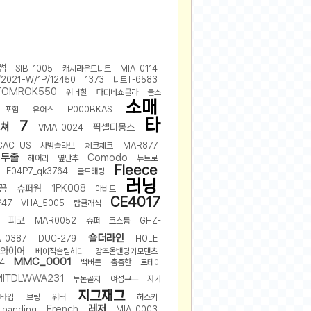
2025-08-28
2025-08-20
2025-07-04
썸
SIB_1005
캐시라운드니트
MIA_0114
2025-06-27
/2021FW/1P/12450
1373
니트T-6583
2025-05-17
TOMROK550
워너힐
타티네쇼콜라
몰스
소매
2025-05-17
포함
유어스
P000BKAS
타
7
2025-05-16
니쳐
픽셀디몽스
VMA_0024
2025-05-07
CACTUS
사방슬라브
체크체크
MAR877
두줄
Comodo
헤어리
옆단추
뉴트로
2025-04-09
Fleece
E04P7_qk3764
골드해링
2025-04-09
러닝
꼼
슈퍼웜
1PK008
아비드
2025-04-02
CE4017
P47
VHA_5005
탑클래식
2025-03-27
피코
MAR0052
슈퍼
코스튬
GHZ-
2025-03-06
숄더라인
_0387
DUC-279
HOLE
와이어
베이직슬림허리
강추올밴딩기모팬츠
2025-02-11
MMC_0001
4
백버튼
촘촘한
로테이
2025-02-10
MITDLWWA231
투톤골지
여성구두
자가
2025-01-23
지그재그
C타입
브링
워터
허스키
2024-12-03
레저
French
banding
MIA_0003