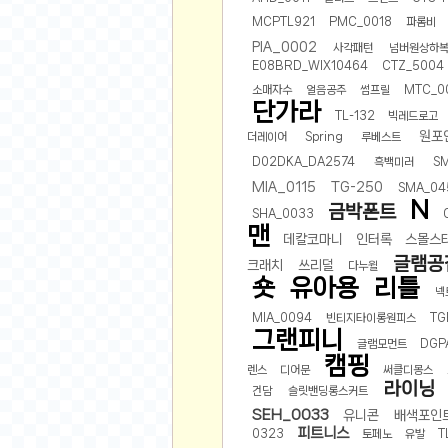
공지사항
알리 15.6 인치 터치 스크린 휴대용 포터블 모니
MCPTL921
PMC_0018
파롬비
하이트 제로 0.00, 350ml, 24캔
- 원팡
PIA_0002
사각패턴
넘버원상하
R
E08BRD_WIX10464
CTZ_5004
경조사용 검정색 사계절 스판 정장 수트
- 원팡
랜덤 글 보기
소매자수
얼음공주
썸프릴
MTC_0
원할머니 명품 육개장 600g 10팩
- 원팡
단가라
TL-132
빅레드로고
BEELINK 비링크 EQR6 ADM R7-7735
원포
더레이어
Spring
루베스트
수박바 제로 스크류바 제로 죠스바 제로 각 10
D02DKA_DA2574
흑백미러
S
AJAZZ AK35I V3 무선 기계식 키보드 멀티 
MIA_0115
TG-250
SMA_04
쇼핑
부르르 제로콜라, 190ml, 30개
- 원팡
N
금박폰트
SHA_0033
삼성전자 삼성 갤럭시 핏3 Fit3
- 원팡
맨
알뜰 쇼핑
데칼코마니
인터록
스몰스
글램공
해외쇼핑
크래치
쓰리덜
다누윌
숏
유아용
리틀
패션 의류
넥
MIA_0094
빈티지타이롱원피스
TG
특가 휴대폰
그랜피니
글램모먼트
DGP
오프라인 특가
캠핑
렌스
디어문
써클디몽스
인증샷
라이닝
건담
슬릿밴딩롱스커트
SEH_0033
유니콘
배색포인
맛집 인증샷
피트니스
0323
토페노
유발
T