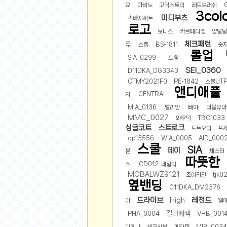
먹거리 인증샷
요
아비노
고딕스토리
레드브러쉬
3col
쇼핑 인증샷
미디부츠
속바지세트
로고
그림 인증샷
보니스
카르페디엠
양털
뽑기 인증샷
체크패턴
루
스캡
BS-1811
숫
롤업
여행 인증샷
SIA_0299
느웰
SEI_0360
디지털 기기 인증샷
D11DKA_DG3343
CTMY2021F0
PE-1842
스몰UT
소프트웨어 인증샷
앤디애플
치
CENTRAL
공연 인증샷
MIA_0136
델리안
삐야
더블유마
요리 인증샷
MMC_0027
와우덕
TBC1033
싱글코트
스트로크
신차 인증샷
도트오리
프
op13556
WIA_0005
AID_000
스쿨
암호화폐
SIA
데이
본
체스터
따뜻한
스
CD012-데일리
암호화폐
MOBALWZ9121
조이라인
tjk0
코인원(Coinone)
옆밴딩
C11DKA_DM2376
바이낸스(Binance)
드라이브
레전드
High
이
웰
바이비트(Bybit)
컬러배색
PHA_0004
VHB_001
비트멕스(BitMex)