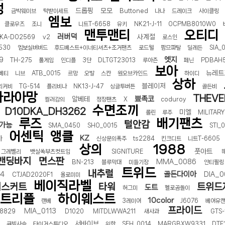
성
드롭핑
모모
금박웨이브
턱받이세트
Buttoned
나나
드레이크
사이클링
엠보
클로우즈
조니
니트T-6658
유키
NK21-J-11
OCPMB8010W0
맨투맨티
오티디
러버덕
사계절
KA-DO2569
v2
로스인
530
엠보실버버드
후드베스트+이너티셔츠+조거팬츠
로드웰
팜므파탈
딜레든
SIA_
엣지
9
TH-275
풀게임
인디플
3단
DLTGT23013
루아즌
페닌
PDBAH
보아
뉴레트
베티
니브
ATB_0015
르망
오발
스칸
원오브카인드
하이디
상하
블레이저
리커비
TG-514
플리비나
NK13-J-47
싱글투버튼
골든비
라라아망
THEVE
뾰족코
알베테
컬러감의
정장팬츠
X
coduroy
수면조끼
D10DKA_DH3262
미엘
롤린
루주
MILITARY
루즈
배기팬츠
털안감
가능
SMA_0450
SHO_0015
STI_
어센틱
앵클
KZ
마
신상문의폭주
ts2284
킨크디트
니트T-6605
상의
1988
풋아트
그레벨리
뱃살쏙부츠컷트임
SIGNITURE
밴딩바지
면스판
MMA_0086
BN-213
블루막대
미들기장
안티필링
트위드
내추럴
골든다이아
4
DIA_0
CTJAD2020F1
올로미미
베이직라벨
니스커트
타워
트위드
도트
허그미
헬로곰돌이
트리플
하이웨스트
10color
랜베
3레이어
J6076
베어유
프라이드
MIA_0113
8829
D1020
MITDLWWA211
새사과
GTS-
서바이브
큐빅사슴
타이거스튜디오
위한
SEH_0014
MARGBXW9331
DTF