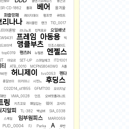
DDD
레인보우
골덴기모레깅스
둥근코
베어
올겨울
SR-CD-1862
풀퍼
퍼즐깡패
레이지데이
펌프캣
큐피트
브리나나
레이블린
랜크
TID_0017
요일배냇
시미어혼방
리나노프
킹잭포유
프레임
아동용
XW9431
빅
앵클부츠
이드브이넥
인조스웨이드
엔젤스
팬츠IN
top0319
뉴웰론
NT
아모르
SET-UP
스마일체크
ITD1001
피티
ATB_0010
MCPNS8040W0
A플
허니제이
펜타
투비엔
tvs0053
후딩스
총알브이
미키미니
시엔느
C02D14_st1855
GFMT130
오리지날
V패턴
VMA_0028
던조
오버핏폴라니트
트링
웨어
키즈꼬모
매일입는
코사지
딕지알피
TL-382
백넘버
SIA_0338
임부원피스
스케일
MAR0059
A
PUD_0004
FJ
Parka
루반