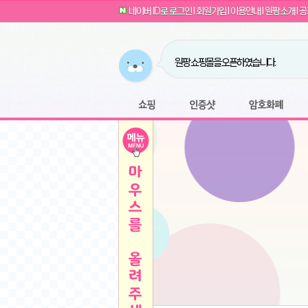
G전자 2024 그램17 17ZD90SU-GX56K 
귀여운 토끼 팡이 이모티콘 출시 안내
네이버 ID로 로그인
l
회원가입
l
이용안내
l
원팡소개
l
공
카누 캡슐커피 돌체구스토 호환 캡슐 6종 48
툴리 비트코인 방송 단톡방 링크
농협안심한우 암소 1등급 이상 등심 1kg
- 원팡
당도선별과 고당도 제주 레드향 1.5kg 소과 외
원팡 쇼핑몰을 오픈하였습니다.
버거킹 불고기와퍼+콜라R+너겟킹4조각
- 원
원팡사이트는 웹 마이닝을 진행하지 않습
디센느 태블릿 거치대 침대 스텐드
- 원팡
전자여자 친구 기능을 도입하였습니다.
*1
마타스튜디오 T1 태블릿 침대 거치대 스텐드
-
쇼핑
인증샷
암호화폐
Sobergo 스마트 윈도우 로봇 청소기 3세대 
툴리 도네이션 전자여친 + 후원하기
*2
잠실 롯데월드 어드벤처 자유 이용권
- 원팡
모바일 페이지를 오픈하였습니다.
아메리칸스탠다드 아쿠아2 비데 IPX7 방수 
방수 비데 FULL스텐노즐 IPX5 방수형 전자
스티커 기능을 새롭게 오픈 하였습니다.
*1
단
QCY Crossky C50 오픈 이어 블루투스 이
여러분의 프라이버시를 지켜드립니다! 익
축
MUCAI 휴대용 14인치 포터블 디스플레이
- 
픈
원팡 오픈 기념! 문화상품권 증정 이벤트
HISENSE 4K UHD QLED 85인치 85Q6
키
LG전자 울트라PC 15U50T-GR3CK
- 원팡
/
짜파게티 10봉
- 원팡
돌체구스토 커피머신 지니오S +머그325ml+
빠
김해 롯데 워터파크 하이3 종일권
- 원팡