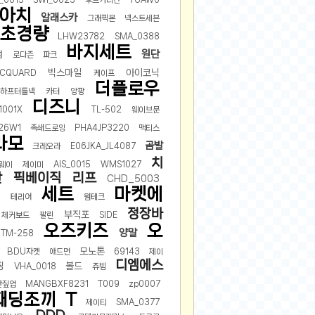
_0015
SWI_0023
후드가디건
TGAW0-
아치
알래스카
그래픽몬
넥스트세븐
초경량
LHW23782
SMA_0388
바지세트
원단
업
로다즌
파크
빅스마일
아이코닉
ACQUARD
케이프
더플로우
하프터틀넥
카터
앙팡
디즈니
1001X
TL-502
웨이브문
26W1
족쇄드로잉
PHA4JP3220
맥티스
라모
곰발
크레오라
E06JKA_JL4087
치
웨이
제이미
AIS_0015
WMS1027
반
픽베이직
리프
CHD_5003
세트
마켓에
0
테리어
웜테크
정장바
부직포
체커보드
팔린
SIDE
오즈키즈
오
양말
TM-258
모노톤
BDU자켓
애드먼
69143
제이
디엠에스
핑
볼드
VHA_0018
쥬빔
반짚업
MANGBXF8231
T009
zp0007
패딩조끼
T
제이티
SMA_0377