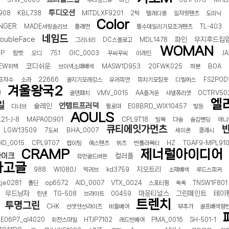
4
STW_0003
투타임즈유
마인
O81P07U
MHB
투디오션
908
KBL738
MITDLXF9201
2턱
텔레디몽
일자핏팬츠
도미닉
Color
INGER
MADE셔링슬리브
플래먼
필수데일리기모조거팬츠
TL-403
네임드
oubleFace
파인
무지후드집
그리너리
DC스몰로고
MDL1478
WOMAN
1P
함렛
오디
751
OIC_0003
꾸씨꾸씨
이레인
J
코디쉬운
EW히텍
브이넥소매배색
MASW1D953
20FWK025
하본
BOA
프자수
소라
22666
골지기모레깅스
유러피언
피치기모잠옷
디엘에스
FS2POD
겨울왕국2
엔
골덴패치
VMV_0015
AA즐거운
샤넬쮸리셋
OCTRV50
엘
일
언탭트프러덕
슐레인
디너브
필로마
E08BRD_WIX10457
발등
AOULS
21-J-8
MAPA0D901
CPL9T18
발목
다숨
숨김밴딩
애니
큐티에잇가먼츠
LGW13509
7도씨
BHA_0007
세이론
클래시
HD_0015
CPL9T07
럽이팅
예스팬츠
뷔츠
반폴라목티
HZ
TGAF9-MPL91
CRAMP
제너럴아이디어
바이크
컬러플
뮤엔골드버튼
하고글
지오트리
988
WI080J
빅러브
kd3759
소재배색
루드스피커
tje0281
폴딘
op6572
AID_0007
VTX_0024
스포티핑
쏙쏙
TNSW1F801
무드남자
마운티널스
그린페인트
테이
린넨
TG-508
브라이트
00459
트렌치
투명그린
CHK
선셋앤선라이즈
비틀베어
부추가
골프배색형
E06P7_ql4020
회전스마일
HTJP7102
레드빈베어
PMA_0016
SH-501-1