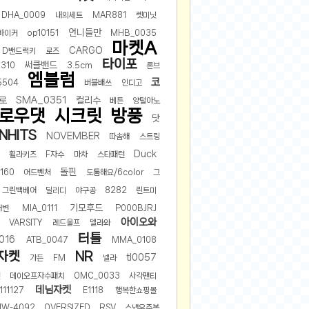
DHA_0009
내의세트
MAR881
렛미닛
언니들만
바이커
op10151
MHB_0035
마켓A
CARGO
D밴드럭키
로즈
타이포
써클밴드
0310
3.5cm
론브
엠블럼
코
5504
버블배쓰
인디고
로
SMA_0351
컬리수
베튼
양털아노
로우댓
시크릿
방풍
닷
NHITS
NOVEMBER
따솜해
스트링
Duck
휠라키즈
F자수
마차
스타패턴
돌핀
0160
어드벤처
도톰해요/6color
그
그린백베어
딜리디
야구공
8282
린트미
기모후드
해변
MIA_0111
P000BJRJ
아이오와
VARSITY
레드울프
델라와
터틀
016
ATB_0047
MMA_0108
자켓
NR
tl0057
가든
FM
넬라
캔
데이오프자수패치
OMC_0033
사각팬티
데님자켓
111127
E1118
행복한쇼핑몰
1W-4092
OVERSIZED
RSV
스냅우주복