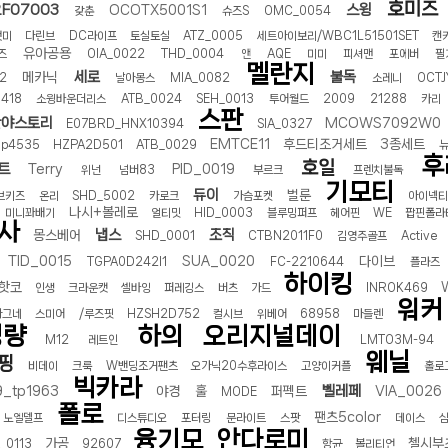
호미즈
F07003
스윙
OCOTX5001S1
갖춘
슈즈S
OMC_0054
댓미
다린브
DC라이프
토실토실
ATZ_0005
세트아이보리/WBC1L51501SET
캔
유아공용
즈
OIA_0022
THD_0004
앤
AQE
미미
피셔맨
포에버
필
멜란지
세로
불독
메카닉
2
날아몽스
MIA_0082
소레니
OCTJ
0418
소윙바운더리스
ATB_0024
SEH_0013
투어월드
2009
21288
카리
스판
반야스토리
MCOWS7092W0
E07BRD_HNX10394
SIA_0327
EMTCE11
후드티조거세트
3종세트
op4535
HZPA2D501
ATB_0029
후
호일
트
Terry
PID_0019
위넌
넘버83
부르크
프렌치불독
기모티
듀이
벌룬
브키즈
온리
SHD_5002
카로크
가슴포켓
아이넥티
나시+볼레로
미니꽈배기
얼티밋
HID_0003
블루밍퍼프
헤어핀
WE
팝핀폴라
사
냅스
조직
몽스베어
SHD_0001
CTBN2011F0
김영주골프
Active
TID_0015
SUA_0020
다이브
TGPA0D242I1
FC-2210644
플라즈
하이킹
핫코
인생
크라운캣
셀바잉
퍼레깅스
버츠
가드
INROK469
워커
아그네
스미어
/루즈핏
HZSH2D752
컬시브
위베어
68958
마들렌
경량
하의
오리지널데이
M12
레트인
LMTO3M-94
웨닐
핑
비데이
크룩
W밴딩조거팬츠
오가닉20수후라이스
고양이커플
홀로
빅카라
벨레페
_tp1963
야경
훌
퍼펙트
VIA_0026
MODE
폴로
팬츠5color
노엘델프
디스튜디오
포터링
문라이트
스팟
데이스
융기모
안다로미
가공
첼시부
_0113
92607
항균
볼리티언