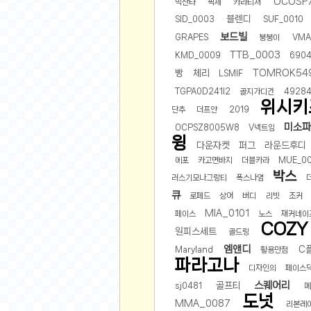
OCOSP7
빅산타
픽체
카라티셔
오버워치
블렌디
SID_0003
SUF_0010
재테크
보드빌
GRAPES
붕붕이
VMA
요청 게시판
TTB_0003
KMD_0009
690
공지사항
빵
체리
TOMROK54
LSMIF
주식
TGPA0D241I2
골지가디건
4928
스티커 환전소
위시키
단추
더프안
2019
등업 안내
미소
OCPSZ8005W8
V넥트임
윙
원팡 홍보 이벤트
다운자켓
퍼그
라운드후디
음악
에포
카고면바지
더블카라
MUE_00
박스
러스기모나그랑티
폭스나염
익명
큐
로페드
상어
버디
리빗
조커
익명 게시판
MIA_0101
페이스
노스
재커네이
COZY
고민 게시판
원피스세트
골드링
엠앤디
C
결정 장애
Maryland
활용만점
파라고나
디자인의
페이스
정치 토론
스퀘어리
골프티
sj0481
메
일기장
도넛
MMA_0087
리본레
연애 게시판