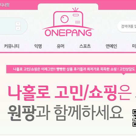
WIN11 16GB램
- 원팡
지사항
개입 골라담기
- 원팡
 로얄과
- 원팡
팡
니다.
*1
 원팡
커뮤니티
익명
유머
스포츠
연예인
미용
6.2cm 울트라 슬림/5600PA 흡입/인터랙티브/한국어 어댑터 및 사용 설명서
- 원팡
필터없는 직수형 건조기능 있음
- 원팡
식비데 코나에코홈 CONA-3000
- 원팡
어폰
- 원팡
명기능 오
원팡
N
- 원팡
쿠션담요+텀블러400ml
- 원팡