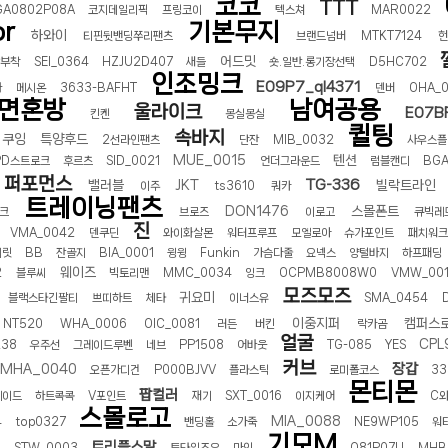
코코
TTT
GA0802P08A
코지데일리픽
프링코이
텍스쳐
MAR0022
or
기본무지
하와이
티핀뒷밴딩쭈리팬츠
브랜드넘버
MTKT7124
어드밋
탈부착
SEI_0364
HZJU2D407
새들
숏.일반.롱기장선택
D5HC702
인조밍크
E09P7_ql4371
자
메시온
3633-BAFHT
덴버
OHA_0
면혼방
남여공용
울라이크
E07B
킨켄
몽실몽실
퀼팅
속바지
쿠잉
특양후드
2선라인팬츠
단잔
MIB_0032
사우스플
MUE_0015
텐션
PD스트로크
후르츠
SID_0021
언더그라운드
럼블캔디
BGA
퍼포먼스
TG-336
밸러블
JKT
빌락트라인
이주
ts3610
쿼카
트레이닝팬츠
DON1476
스몰폰트
크
브로즈
이로고
큐빅레
진
VMA_0042
덴쿠딘
와이화살몬
워터프루프
모엘로아
슈가포인트
패치워
제릿
BB
잔골지
BIA_0001
윙윙
Funkin
가슴다줄
요넥스
양털바지
하프패딩
웨이즈
2
블루씨
빅토리맨
MMC_0034
잉크
OCPMB8008W0
VMW_00
모즈모즈
귀요미
블랙스타긴팔티
쁘띠하트
체타
이너스유
SMA_0454
이중지퍼
캠퍼스
NT520
WHA_0006
OIC_0081
러든
버킨
락카곰
얼굴
CPL
238
우주선
그레이드루벤
네브
PP1508
어바웃
TG-085
YES
커브
장갑
MHA_0040
오픈가디건
P000BJVV
플라스틱
로미폴코스
33
몬티몬
팝컬러
메이드
하트콕콕
V포인트
재기
SXT_0016
이지케어
C
스몰로고
MIA_0088
4
top0327
밴딩홀
소가죽
NE9WP105
워
기모M
트리플스말