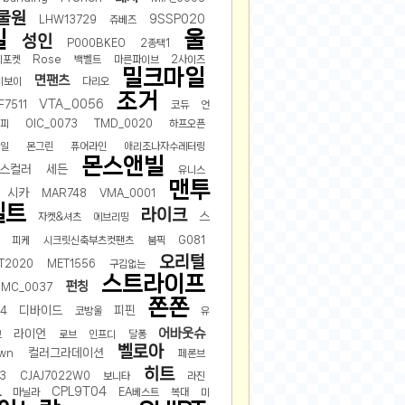
물원
2024-11-22
9SSP020
LHW13729
쥬베즈
일
울
성인
2024-11-13
P000BKEO
2종택1
찌포켓
Rose
백벨트
마른파이브
2사이즈
2024-09-10
밀크마일
면팬츠
비보이
다리오
2024-09-09
조거
VTA_0056
7511
코듀
언
2024-09-05
내피
OIC_0073
TMD_0020
하프오픈
2024-09-05
타일
몬그린
퓨어라인
애리조나자수레터링
2024-09-05
몬스앤빌
스컬러
세든
유니스
2024-09-04
맨투
시카
MAR748
VMA_0001
2024-09-04
벨트
라이크
스
자켓&셔츠
에브리띵
피케
시크릿신축부츠컷팬츠
붐픽
G081
오리털
T2020
MET1556
구김없는
스트라이프
펀칭
OMC_0037
쫀쫀
디바이드
피핀
14
코방울
유
어바웃슈
라이언
브
로브
인프디
달퐁
벨로아
컬러그라데이션
wn
페론브
히트
13
CJAJ7022W0
보니타
라진
르
CPL9T04
마닐라
EA베스트
복대
미