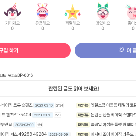
기대돼요
유용해요
저렴해요
맛있어요
좋아
0
0
0
0
0
구입 하기
이 
니트
원피스OP-6016
관련된 글도 읽어 보세요!
부 베이직 코튼 숏팬츠
엔젤스윙 아동용 데일리 코
2023-03-10
2134
패션 의류
트 팬츠PT-5404
논앤논 심플 베이직 스탠다
2023-03-10
279
패션 의류
투맨 티
솔레일 여성용 플랫 웜 베이
2023-03-09
154
패션 의류
이직 셔츠 49283 49284
머시따 조이 베이직 라운드 
2023-03-09
220
패션 의류