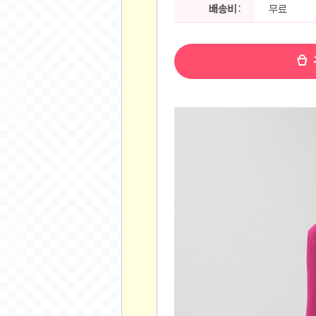
공지사항
배송비 :
무료
알리 15.6 인치 터치 스크린 휴대용 포터블 모니
하이트 제로 0.00, 350ml, 24캔
- 원팡
R
경조사용 검정색 사계절 스판 정장 수트
- 원팡
랜덤 글 보기
원할머니 명품 육개장 600g 10팩
- 원팡
BEELINK 비링크 EQR6 ADM R7-7735
수박바 제로 스크류바 제로 죠스바 제로 각 10
AJAZZ AK35I V3 무선 기계식 키보드 멀티 
쇼핑
부르르 제로콜라, 190ml, 30개
- 원팡
삼성전자 삼성 갤럭시 핏3 Fit3
- 원팡
알뜰 쇼핑
해외쇼핑
패션 의류
특가 휴대폰
오프라인 특가
인증샷
맛집 인증샷