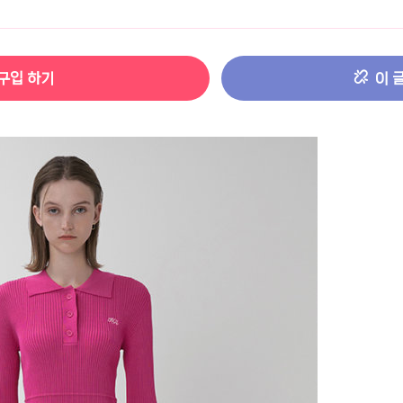
터 ADS-IPS FHD
- 원팡
구입 하기
이 
HS 미니PC 컴퓨터 베어본
- 원팡
[ 1 ]
개씩 30개
- 원팡
노브 104키 풀배열
- 원팡