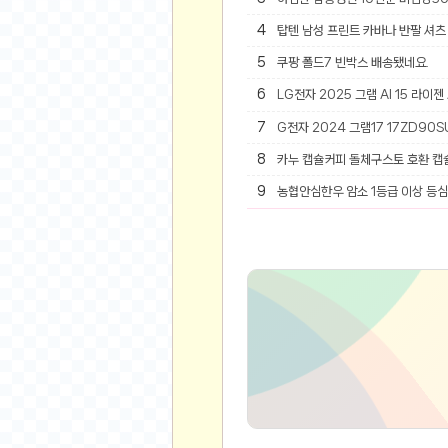
4
탑텐 남성 프린트 카바나 반팔 셔츠 
유머
5
쿠팡 폴드7 빈박스 배송됐네요.
베스트 유머
6
LG전자 2025 그램 AI 15 라이젠
유머 게시판
7
G전자 2024 그램17 17ZD90SU
스포츠
8
카누 캡슐커피 돌체구스토 호환 캡
축구
9
농협안심한우 암소 1등급 이상 등심 
야구
농구
골프
낚시
자전거
당구
볼링
수영
스키&보드