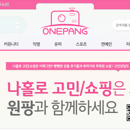
WIN11 16GB램
- 원팡
지사항
개입 골라담기
- 원팡
 로얄과
- 원팡
팡
니다.
*1
 원팡
커뮤니티
익명
유머
스포츠
연예인
미용
6.2cm 울트라 슬림/5600PA 흡입/인터랙티브/한국어 어댑터 및 사용 설명서
- 원팡
필터없는 직수형 건조기능 있음
- 원팡
식비데 코나에코홈 CONA-3000
- 원팡
어폰
- 원팡
명기능 오
원팡
N
- 원팡
쿠션담요+텀블러400ml
- 원팡