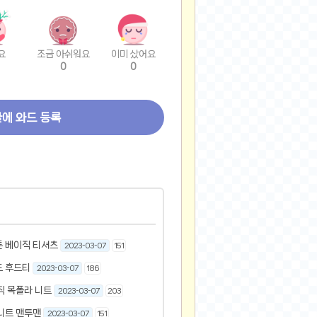
요
조금 아쉬워요
이미 샀어요
0
0
글에 와드 등록
튼 베이직 티셔츠
2023-03-07
151
드 후드티
2023-03-07
186
직 목폴라 니트
2023-03-07
203
니트 맨투맨
2023-03-07
151