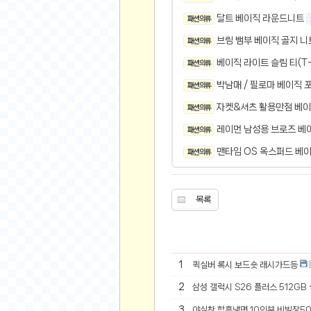
오버워치
달트 베이직 라운드니트
패션 의류
재테크
브링 뱀부 베이직 골지 니
패션 의류
요청 게시판
베이직 라이트 슬림 티(T-
공지사항
패션 의류
주식
박남매 / 필로마 베이직 포
패션 의류
스티커 환전소
자켓&셔츠 활용만점 베이직
패션 의류
등업 안내
레이먼 남성용 브로즈 베
패션 의류
원팡 홍보 이벤트
맨타임 OS 옥스퍼드 베이
패션 의류
음악
익명
목록
익명 게시판
고민 게시판
결정 장애
1
퀵실버 록시 보드숏 래시가드등
정치 토론
2
삼성 갤럭시 S26 플러스 512GB
일기장
연애 게시판
3
야심찬 함흥냉면 10인분 비빔장5