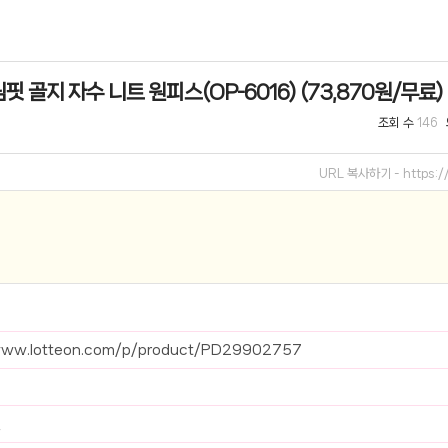
선 이어폰 러닝
- 원팡
핏 골지 자수 니트 원피스(OP-6016) (73,870원/무료)
0hz
- 원팡
조회 수
146
팡
콜라(L)+프렌치프라이(L)
- 원팡
URL 복사하기 -
https:
어 오리지널 KMW23551 KWW23552
- 원팡
 호텔 조식 왕복픽업 까지
- 원팡
+우삼겹 등
- 원팡
이젠 7000 시리즈 지포스 RTX 4060 FA607PV-QT076
- 원팡
/www.lotteon.com/p/product/PD29902757
치
- 원팡
원