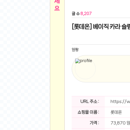
른
용인 캐리비안베이 워터파크 이용권
- 원팡
글 수
8,207
아디제로 보스턴 12 JQ2552 러닝화
- 원팡
메
QCY C30S 방수 오픈이어 블루투스 6.0 무
[롯데온] 베이직 카라 슬림
뉴
LG전자 Full HD PC 모니터 24MS500 10
(버거킹) 와퍼+코카콜라(R)+21치즈스틱
- 원
1
버거킹 불고기와퍼주니어+콰치와퍼주니어+코카
원팡
알뜰 쇼핑
K2 씬에어 오리지널 25SS 역시즌 남여 씬에
스테비아 방울 토마토 2kg
- 원팡
2
발리 자유여행 꾸따 솔리아 르기안 5일 or 6일
해외쇼핑
인도모크샤 인센스스틱 400스틱
- 원팡
한우 우삼겹 1 kg
- 원팡
3
산더미 소고기 등심세트 1kg 토시+부채+갈비
맛집 인증샷
에이수스 2024 TUF 게이밍 A16 라이젠9 라
URL 주소 :
https:/
B
필터 없는 트레비 방수비데 UB-1000 자가설
쇼핑몰 이름 :
롯데온
베스트 유머
SD 카드 EMMC 연결 pcb 선
- 원팡
암바사 제로 345ml, 24개
- 원팡
가격 :
73,870 
N
빨간 사과 5kg (24-26과내외)
- 원팡