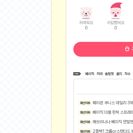
비트소닉(Bitsonic)
후오비(Huobi)
지렁이 게임
귀여워요
구입했어요
0
0
고팍스(GoPax)
커뮤니티
자유 게시판
가상 화폐
스폐셜 게시판
베이직
카라
슬림핏
골지
자수
심리 테스트
집 꾸미기
지식 노하우
반려 동물
헤이븐 쿠니스 데일리 3
패션 의류
애니메이션
베이직 더블 핀턱 스트레이
패션 의류
자취 게시판
에브리나나 베이직 언발맨
패션 의류
리그오브레전드
2종택1 크롭or스탠다드 베
패션 의류