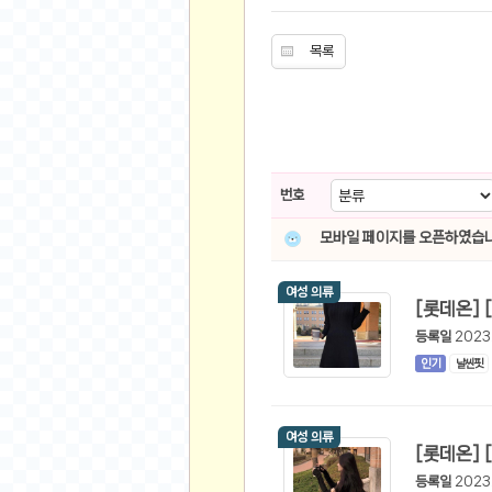
스쿠버 다이빙
윈드서핑&서핑
목록
연예인
가수
배우
드라마
번호
영화
해외 가수
모바일 페이지를 오픈하였습니
해외 배우
여성 의류
미용
등록일
2023
뷰티
인기
날씬핏
화장품
패션
여성 의류
네일아트
다이어트
등록일
2023