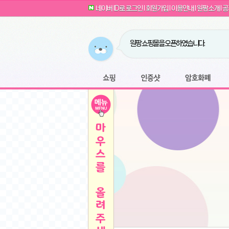
G전자 2024 그램17 17ZD90SU-GX56K 
귀여운 토끼 팡이 이모티콘 출시 안내
네이버 ID로 로그인
l
회원가입
l
이용안내
l
원팡소개
l
공
카누 캡슐커피 돌체구스토 호환 캡슐 6종 48
툴리 비트코인 방송 단톡방 링크
농협안심한우 암소 1등급 이상 등심 1kg
- 원팡
당도선별과 고당도 제주 레드향 1.5kg 소과 외
원팡 쇼핑몰을 오픈하였습니다.
버거킹 불고기와퍼+콜라R+너겟킹4조각
- 원
원팡사이트는 웹 마이닝을 진행하지 않습
디센느 태블릿 거치대 침대 스텐드
- 원팡
전자여자 친구 기능을 도입하였습니다.
*1
마타스튜디오 T1 태블릿 침대 거치대 스텐드
-
쇼핑
인증샷
암호화폐
Sobergo 스마트 윈도우 로봇 청소기 3세대 
툴리 도네이션 전자여친 + 후원하기
*2
잠실 롯데월드 어드벤처 자유 이용권
- 원팡
모바일 페이지를 오픈하였습니다.
아메리칸스탠다드 아쿠아2 비데 IPX7 방수 
방수 비데 FULL스텐노즐 IPX5 방수형 전자
스티커 기능을 새롭게 오픈 하였습니다.
*1
단
QCY Crossky C50 오픈 이어 블루투스 이
여러분의 프라이버시를 지켜드립니다! 익
축
MUCAI 휴대용 14인치 포터블 디스플레이
- 
픈
원팡 오픈 기념! 문화상품권 증정 이벤트
HISENSE 4K UHD QLED 85인치 85Q6
키
LG전자 울트라PC 15U50T-GR3CK
- 원팡
/
짜파게티 10봉
- 원팡
돌체구스토 커피머신 지니오S +머그325ml+
빠
김해 롯데 워터파크 하이3 종일권
- 원팡