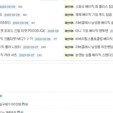
스파오 베이직 퍼 플리스 집
2023-03-09
130
패션 의류
트
제제 베이직 기모 후드 집업
2023-03-09
144
패션 의류
6685)
리버클래시 남성용 베이직 슬
2023-03-09
141
패션 의류
켓 트위드 긴팔 자켓 P000BJQE
타니 기모 베이직 맨투맨
2023-03-09
패션 의류
208
2
 크롭자켓 NK21-J-11
비버리힐스폴로클럽 베이직 스
2023-03-09
177
패션 의류
이직 폴라 니트티
리버클래시 남성용 히든밴딩 
2023-03-07
248
패션 의류
직 카라 셔츠
논앤논 심플 베이직 스탠다
2023-03-07
230
패션 의류
 실구매가 86만원
00g 개별포장