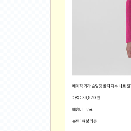
먹거리 인증샷
쇼핑 인증샷
그림 인증샷
뽑기 인증샷
여행 인증샷
디지털 기기 인증샷
소프트웨어 인증샷
공연 인증샷
요리 인증샷
신차 인증샷
암호화폐
베이직 카라 슬림핏 골지 자수 니트 원피
암호화폐
가격 : 73,870 원
코인원(Coinone)
배송비 : 무료
바이낸스(Binance)
바이비트(Bybit)
분류 : 여성 의류
비트멕스(BitMex)