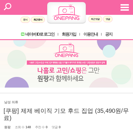
최근 댓글
댓글
문서
최근 문서
네이버 ID로 로그인
회원가입
이용안내
공지
l
l
l
남성 의류
[쿠팡] 제제 베이직 기모 후드 집업 (35,490원/무
료)
원팡
조회 수
148
추천 수
0
댓글
0