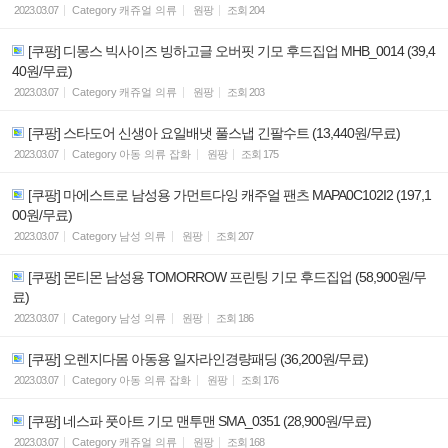
2023.03.07
Category
캐쥬얼 의류
원팡
조회
204
[쿠팡] 디몽스 빅사이즈 빙하고글 오버핏 기모 후드집업 MHB_0014 (39,4
40원/무료)
2023.03.07
Category
캐쥬얼 의류
원팡
조회
203
[쿠팡] 스타도어 신생아 요일배냇 풀스냅 긴팔수트 (13,440원/무료)
2023.03.07
Category
아동 의류 잡화
원팡
조회
175
[쿠팡] 마에스트로 남성용 가먼트다잉 캐주얼 팬츠 MAPA0C102I2 (197,1
00원/무료)
2023.03.07
Category
남성 의류
원팡
조회
207
[쿠팡] 몬티몬 남성용 TOMORROW 프린팅 기모 후드집업 (58,900원/무
료)
2023.03.07
Category
남성 의류
원팡
조회
186
[쿠팡] 오렌지다몸 아동용 일자라인경량패딩 (36,200원/무료)
2023.03.07
Category
아동 의류 잡화
원팡
조회
176
[쿠팡] 네스파 풋아트 기모 맨투맨 SMA_0351 (28,900원/무료)
2023.03.07
Category
캐쥬얼 의류
원팡
조회
168