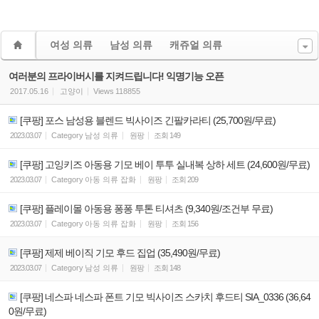
여성 의류
남성 의류
캐쥬얼 의류
여러분의 프라이버시를 지켜드립니다! 익명기능 오픈
2017.05.16
고양이
Views
118855
[쿠팡] 포스 남성용 블렌드 빅사이즈 긴팔카라티 (25,700원/무료)
2023.03.07
Category
남성 의류
원팡
조회
149
[쿠팡] 고잉키즈 아동용 기모 베이 투투 실내복 상하 세트 (24,600원/무료)
2023.03.07
Category
아동 의류 잡화
원팡
조회
209
[쿠팡] 플레이몰 아동용 퐁퐁 투톤 티셔츠 (9,340원/조건부 무료)
2023.03.07
Category
아동 의류 잡화
원팡
조회
156
[쿠팡] 제제 베이직 기모 후드 집업 (35,490원/무료)
2023.03.07
Category
남성 의류
원팡
조회
148
[쿠팡] 네스파 네스파 폰트 기모 빅사이즈 스카치 후드티 SIA_0336 (36,64
0원/무료)