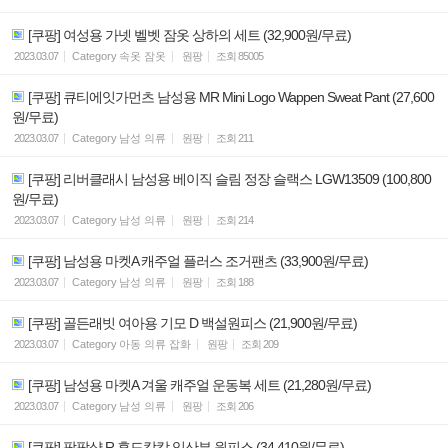
[쿠팡] 여성용 가넷 벨벳 잠옷 상하의 세트 (32,900원/무료)
2023.03.07
Category
속옷 잠옷
원팡
조회
85005
[쿠팡] 큐티에잇가먼츠 남성용 MR Mini Logo Wappen Sweat Pant (27,600
원/무료)
2023.03.07
Category
남성 의류
원팡
조회
211
[쿠팡] 리버클래시 남성용 베이직 슬림 정장 슬랙스 LGW13509 (100,800
원/무료)
2023.03.07
Category
남성 의류
원팡
조회
214
[쿠팡] 남성용 마켓A 캐주얼 플러스 조거팬츠 (33,900원/무료)
2023.03.07
Category
남성 의류
원팡
조회
188
[쿠팡] 골든래빗 여아용 기모 D 백설원피스 (21,900원/무료)
2023.03.07
Category
아동 의류 잡화
원팡
조회
209
[쿠팡] 남성용 마켓A 겨울 캐주얼 운동복 세트 (21,280원/무료)
2023.03.07
Category
남성 의류
원팡
조회
206
[쿠팡] 팡팡샵 R 후드캉캉 임산부 원피스 (34,410원/무료)