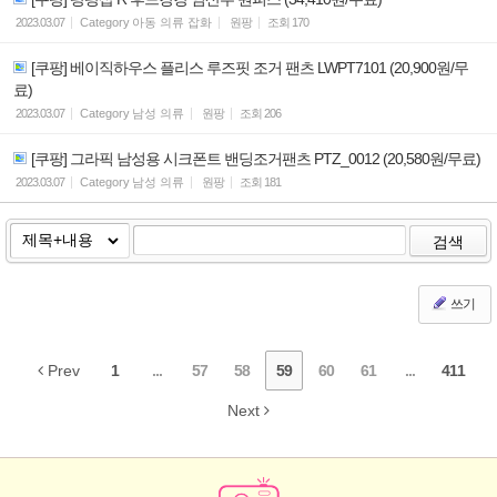
2023.03.07
Category
아동 의류 잡화
원팡
조회
170
[쿠팡] 베이직하우스 플리스 루즈핏 조거 팬츠 LWPT7101 (20,900원/무
료)
2023.03.07
Category
남성 의류
원팡
조회
206
[쿠팡] 그라픽 남성용 시크폰트 밴딩조거팬츠 PTZ_0012 (20,580원/무료)
2023.03.07
Category
남성 의류
원팡
조회
181
검색
쓰기
Prev
1
...
57
58
59
60
61
...
411
Next