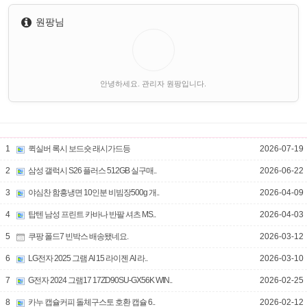
원팡님
안녕하세요. 관리자 원팡입니다.
1
퀵실버 록시 보드숏 래시가드등
2026-07-19
2
삼성 갤럭시 S26 플러스 512GB 실구매..
2026-06-22
3
야심찬 함흥냉면 10인분 비빔장500g 개..
2026-04-09
4
탑텐 남성 프린트 카바나 반팔 셔츠 MS..
2026-04-03
5
쿠팡 폴드7 빈박스 배송됐네요.
2026-03-12
6
LG전자 2025 그램 AI 15 라이젠 AI 라..
2026-03-10
7
G전자 2024 그램17 17ZD90SU-GX56K WIN..
2026-02-25
8
카누 캡슐커피 돌체구스토 호환 캡슐 6..
2026-02-12