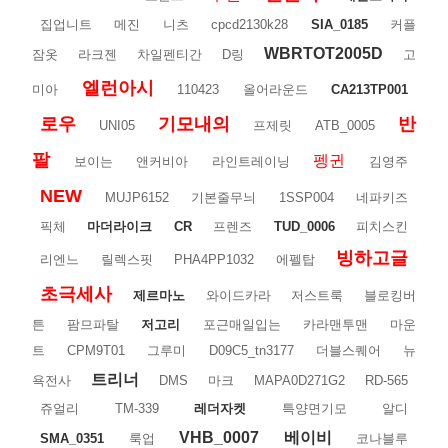
집업니트
메진
니츠
cpcd2130k28
SIA_0185
커플
WBRTOT2005D
잠옷
라크젠
차일펜티간
D링
고
엘런아시
미아
110423
올어라운드
CA213TP001
로우
기모내의
반
UNI05
프제릿
ATB_0005
팔
펭귄
보이는
앤커비아
라인트레이닝
김영주
NEW
MUJP6152
기본줄무늬
1SSP004
네파키즈
픽체
마더라이크
CR
프렌즈
TUD_0006
피치스킨
빙하고글
리엔느
릴렉스핏
PHA4PP1032
에펠탑
초극세사
제르마노
와이드카라
저스트룩
블로킹버
튼
팜므파탈
저고리
포근매일입는
카라맨투맨
마운
트
CPM9T01
그루미
D09C5_tn3177
더블스퀘어
뉴
트리너
욕전사
DMS
마크
MAPA0D271G2
RD-565
쥬얼리
TM-339
레더자켓
특양면기모
알디
VHB_0007
베이비
SMA_0351
룩업
코나블루