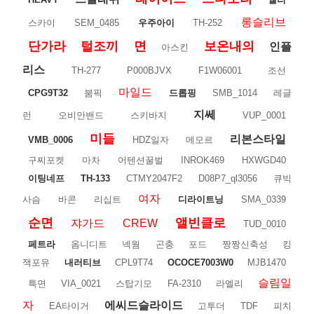
롱슬리브
스카이
SEM_0485
우주아이
TH-252
단가라
털조끼
면
보온내의
인플
아스킨
리스
TH-277
P000BJVX
F1W06001
조선
마일드
CPG9T32
붐픽
드롭핑
SMB_1014
레글
지쎄
런
오비안밴드
스키바지
VUP_0001
미들
리본스타일
VMB_0006
HDZ일자
메모르
구찌포켓
마차
어텐션꿀벌
INROK469
HXWGD40
이팅네프
TH-133
CTMY2047F2
D08P7_ql3056
큐빅
여자
사슴
바콘
리십트
디라이트닝
SMA_0339
순면
앨빈클로
쟈가드
CREW
TUD_0010
페트라
옴니디트
넥웜
곤충
포드
짱짱신축성
킹
잭포유
내러티브
CPL9T74
OCOCE7003W0
MJB1470
슬림일
특면
VIA_0021
스탑기모
FA-2310
라엘리
자
에씨드슬라이드
EA타이거
고투더
TDF
피치