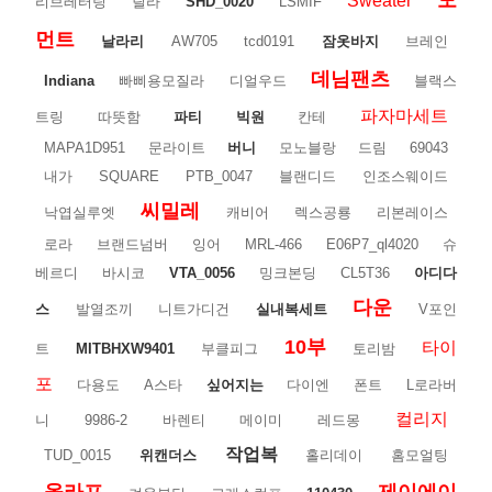
모
Sweater
리브레터링
릴라
SHD_0020
LSMIF
먼트
날라리
AW705
tcd0191
잠옷바지
브레인
데님팬츠
Indiana
빠삐용모질라
디얼우드
블랙스
파자마세트
트링
따뜻함
파티
빅원
칸테
MAPA1D951
문라이트
버니
모노블랑
드림
69043
내가
SQUARE
PTB_0047
블랜디드
인조스웨이드
씨밀레
낙엽실루엣
캐비어
렉스공룡
리본레이스
로라
브랜드넘버
잉어
MRL-466
E06P7_ql4020
슈
베르디
바시코
VTA_0056
밍크본딩
CL5T36
아디다
다운
스
발열조끼
니트가디건
실내복세트
V포인
10부
타이
트
MITBHXW9401
부클피그
토리밤
포
다용도
A스타
싶어지는
다이엔
폰트
L로라버
컬리지
니
9986-2
바렌티
메이미
레드몽
작업복
TUD_0015
위캔더스
홀리데이
홈모얼팅