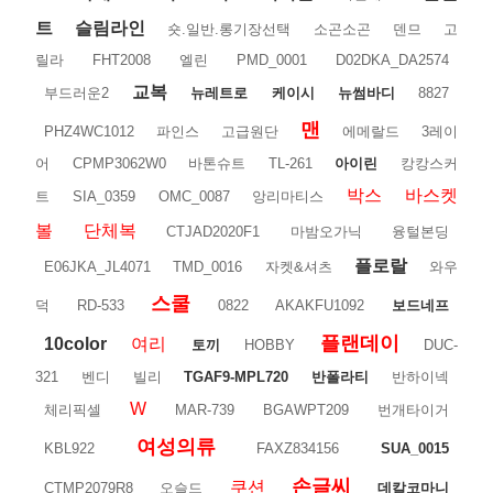
트
슬림라인
숏.일반.롱기장선택
소곤소곤
덴므
고
릴라
FHT2008
엘린
PMD_0001
D02DKA_DA2574
교복
부드러운2
뉴레트로
케이시
뉴썸바디
8827
맨
PHZ4WC1012
파인스
고급원단
에메랄드
3레이
어
CPMP3062W0
바톤슈트
TL-261
아이린
캉캉스커
박스
바스켓
트
SIA_0359
OMC_0087
앙리마티스
볼
단체복
CTJAD2020F1
마밤오가닉
융털본딩
플로랄
E06JKA_JL4071
TMD_0016
자켓&셔츠
와우
스쿨
덕
RD-533
0822
AKAKFU1092
보드네프
플랜데이
10color
여리
토끼
HOBBY
DUC-
321
벤디
빌리
TGAF9-MPL720
반폴라티
반하이넥
W
체리픽셀
MAR-739
BGAWPT209
번개타이거
여성의류
KBL922
FAXZ834156
SUA_0015
손글씨
쿠션
CTMP2079R8
오슬드
데칼코마니