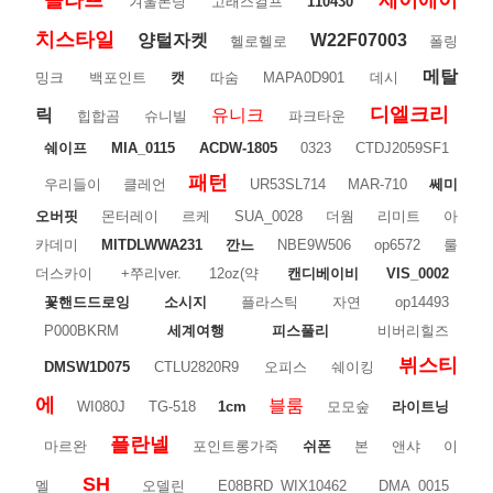
올라프
제이에이
겨울본딩
고래스컬프
110430
치스타일
양털자켓
W22F07003
헬로헬로
폴링
메탈
밍크
백포인트
캣
따숨
MAPA0D901
데시
디엘크리
릭
유니크
힙합곰
슈니빌
파크타운
쉐이프
MIA_0115
ACDW-1805
0323
CTDJ2059SF1
패턴
우리들이
클레언
UR53SL714
MAR-710
쎄미
오버핏
몬터레이
르케
SUA_0028
더웜
리미트
아
카데미
MITDLWWA231
깐느
NBE9W506
op6572
룰
더스카이
+쭈리ver.
12oz(약
캔디베이비
VIS_0002
꽃핸드드로잉
소시지
플라스틱
자연
op14493
P000BKRM
세계여행
피스풀리
비버리힐즈
뷔스티
DMSW1D075
CTLU2820R9
오피스
쉐이킹
에
블룸
WI080J
TG-518
1cm
모모숲
라이트닝
플란넬
마르완
포인트롱가죽
쉬폰
본
앤샤
이
SH
멜
오델린
E08BRD_WIX10462
DMA_0015