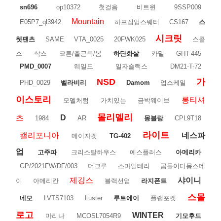
sn696
op10372
첫걸음
비트윈
9SSP009
Mountain
E05P7_ql3942
하프집업스웨터
CS167
스
시크릿
웻팬츠
SAME
VTA_0025
20FWK025
스콜
스
삭스
코튼/출근룩/봄
하단화살
카밀
GHT-445
PMD_0007
웨일드
일자슬랙스
DM21-T-72
NSD
가
PHD_0029
벨라비리
Damom
업스케일
이스토리
롱티셔
모델처럼
가치있는
금박웨이브
몰리멜리
츠
D
1984
AR
몽블랑
CPL9T18
라이트
캘리포니아
네스파
메이자켓
TG-402
업
고주파
크리스탈하우스
예스플러스
아메리카
GP/2021FW/DF/003
더크루
스마일테리
곰돌이디몽스데
제깅스
샤이니
이
아메리칸
블랙선염
라지폰트
스몰
네모
LVTS7103
Luster
루트에이
플랩포켓
로고
WINTER
마리나
MCOSL7054R9
기모후드