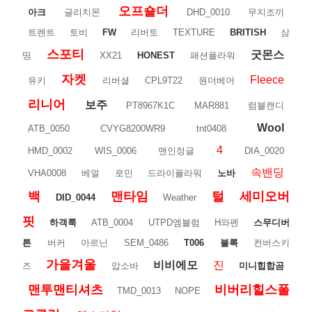
오프숄더
아크
글리치몬
DHD_0010
무지조끼
트렌트
토비
FW
리버토
TEXTURE
BRITISH
삼
스포티
굿몬스
띵
XX21
HONEST
패션플라워
자켓
Fleece
유키
리버셜
CPL9T22
원더베어
리니어
보주
PT8967K1C
MAR881
럼블캔디
Wool
ATB_0050
CVYG8200WR9
tnt0408
4
HMD_0002
WIS_0006
맨인정글
DIA_0020
속밴딩
VHA0008
베얼
로민
드라이플라워
노바
백
맨타임
털
세미오버
DID_0044
Weather
핏
하객룩
ATB_0004
UTPD엠블럼
H와펜
스무디버
튼
버커
아르닌
SEM_0486
T006
블록
컨버스키
가을겨울
비비에모
진
즈
압소바
미니힙합곰
맨투맨티셔츠
비버리힐스폴
TMD_0013
NOPE