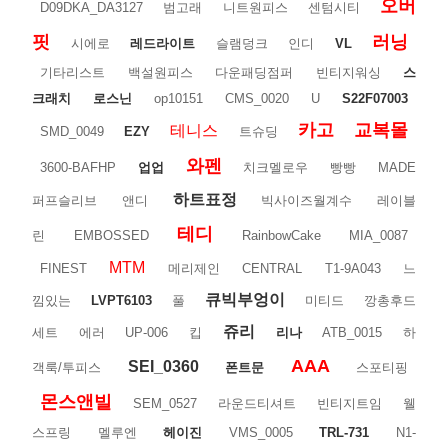
오버
D09DKA_DA3127
범고래
니트원피스
센텀시티
핏
러닝
시에로
레드라이트
슬램덩크
인디
VL
기타리스트
백설원피스
다운패딩점퍼
빈티지워싱
스
크래치
로스닌
op10151
CMS_0020
U
S22F07003
카고
교복몰
테니스
SMD_0049
EZY
트슈딩
와펜
3600-BAFHP
업업
치크멜로우
빵빵
MADE
하트표정
퍼프슬리브
앤디
빅사이즈월계수
레이블
테디
린
EMBOSSED
RainbowCake
MIA_0087
MTM
FINEST
메리제인
CENTRAL
T1-9A043
느
큐빅부엉이
낌있는
LVPT6103
풀
미티드
깡총후드
쥬리
세트
에러
UP-006
킵
리나
ATB_0015
하
AAA
SEI_0360
객룩/투피스
폰트문
스포티핑
몬스앤빌
SEM_0527
라운드티셔트
빈티지트임
웰
스프링
멜루엔
헤이진
VMS_0005
TRL-731
N1-