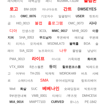
슬립온
래식베이직
새벽감성
레디
M208MCT311M
로고
간트
DMSEYES
BM-1828
어나더슈트
크스
OMC_0076
기모자수
말괄량이
USER
릿트리
볼캡
홀로그램
샤샤
곰
HID_0013
OMC_0073
디아
인생스판
3COL
MMC_0017
MHB_0020
이중
지퍼
SHA_0053
무드남자
투온배색
에리넬
우븐패
치
리저스
모자세트
MSDWLA73
블랙홀
BOA
솔
나우
레아
SIA_0220
뉴즈와이드
물방울
냥냥이
라이프
PMA_0013
이너프
가죽와펜
화이트
듀이
VTX_0009
8온스웰론
할로윈코스튬
빅레드로
고
어부바
TH-255
빅캐릭
WDROK449
버츠
샤베
SMA
르
소매티셔츠
유어네임히얼
맆트리베어
베베나인
Well
화살
SUC
숏패딩점퍼
빅토리맨
9부편면내복
VMB_0001
티에디
/루즈핏
DMHCE54
MIA_0014
MWPT7103
CURVED
유니스
PE-1842