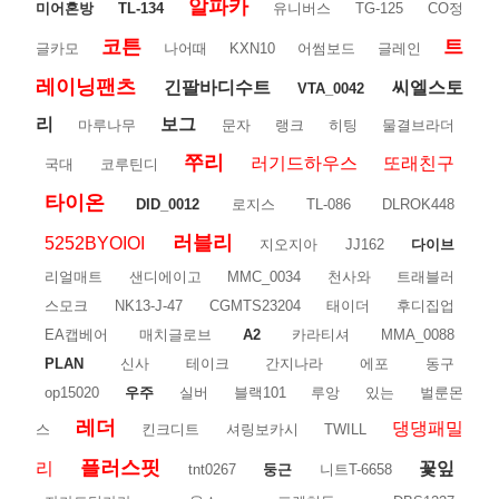
알파카
미어혼방
TL-134
유니버스
TG-125
CO정
코튼
트
글카모
나어때
KXN10
어썸보드
글레인
레이닝팬츠
긴팔바디수트
씨엘스토
VTA_0042
리
보그
마루나무
문자
랭크
히팅
물결브라더
쭈리
러기드하우스
또래친구
국대
코루틴디
타이온
DID_0012
로지스
TL-086
DLROK448
러블리
5252BYOIOI
지오지아
JJ162
다이브
리얼매트
샌디에이고
MMC_0034
천사와
트래블러
스모크
NK13-J-47
CGMTS23204
태이더
후디집업
EA캡베어
매치글로브
A2
카라티셔
MMA_0088
PLAN
신사
테이크
간지나라
에포
동구
op15020
우주
실버
블랙101
루앙
있는
벌룬몬
레더
댕댕패밀
스
킨크디트
셔링보카시
TWILL
플러스핏
리
꽃잎
tnt0267
둥근
니트T-6658