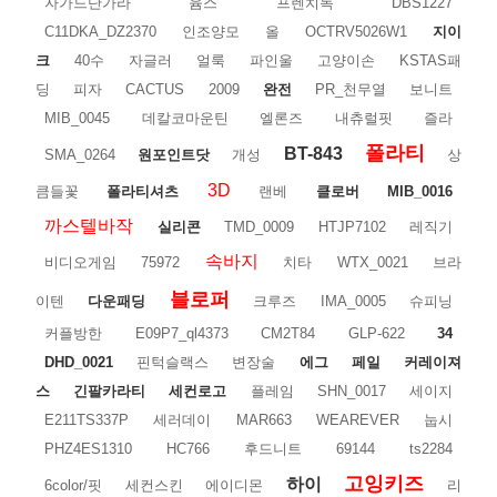
자가드단가라
윰스
프렌치독
DBS1227
C11DKA_DZ2370
인조양모
올
OCTRV5026W1
지이
크
40수
자글러
얼룩
파인울
고양이손
KSTAS패
딩
피자
CACTUS
2009
완전
PR_천무열
보니트
MIB_0045
데칼코마운틴
엘론즈
내츄럴핏
즐라
폴라티
BT-843
SMA_0264
원포인트닷
개성
상
3D
큼들꽃
폴라티셔츠
랜베
클로버
MIB_0016
까스텔바작
실리콘
TMD_0009
HTJP7102
레직기
속바지
비디오게임
75972
치타
WTX_0021
브라
블로퍼
이텐
다운패딩
크루즈
IMA_0005
슈피닝
커플방한
E09P7_ql4373
CM2T84
GLP-622
34
DHD_0021
핀턱슬랙스
변장술
에그
페일
커레이져
스
긴팔카라티
세컨로고
플레임
SHN_0017
세이지
E211TS337P
세러데이
MAR663
WEAREVER
눕시
PHZ4ES1310
HC766
후드니트
69144
ts2284
고잉키즈
하이
6color/핏
세컨스킨
에이디몬
리