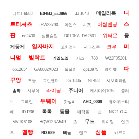
니
데일리룩
니트T-6583
E04B3_ss3866
JJB043
트티셔츠
스
어썸밴딩
LHW23790
아멘스
셔켓
판
워터몬
뭉
cd2400
심플슬림
D01DKA_DA2501
일자바지
미
게뭉게
크루
코치점퍼
사과진주
니멀
빌락트
키엘노엘
시즈
788
W22F05201
다
op12634
GA0802X023
울폴리
op10975
레이첼
꾸앙
부들
그린팬더
HS-1835
NT483
시보리타입
라이닝
주니어
솔라
사부아
캐시미어10%
글러
투웨이
브
그레인
갓성비
AHD_0009
퓨어뷔스티
톡톡
동물
에
ID-R36
매력을
솜
NK21-O-4
무드
MVJK6108
HQW12NA54R
츠
라이팅
언크
멜빵
심플
루
RD-689
베놈
엔므
배르디