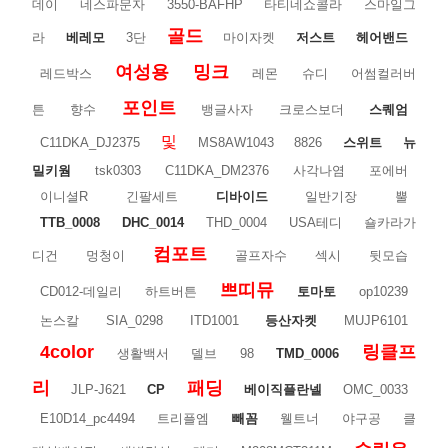
데이
네스파문자
3550-BAFHP
타티네쇼콜라
스마일그
골드
라
베레모
3단
마이자켓
저스트
헤어밴드
여성용
밍크
레드박스
레몬
슈디
어썸컬러버
포인트
튼
향수
뱅글사자
크로스보더
스퀘엄
및
C11DKA_DJ2375
MS8AW1043
8826
스위트
뉴
밀키웜
tsk0303
C11DKA_DM2376
사각나염
포에버
이니셜R
긴팔세트
디바이드
일반기장
뿔
TTB_0008
DHC_0014
THD_0004
USA테디
숄카라가
컴포트
디건
멍청이
골프자수
섹시
뒷모습
쁘띠뮤
CD012-데일리
하트버튼
토마토
op10239
논스칼
SIA_0298
ITD1001
등산자켓
MUJP6101
4color
링클프
생활백서
델브
98
TMD_0006
리
패딩
JLP-J621
CP
베이직플란넬
OMC_0033
E10D14_pc4494
트리플엠
빼꼼
웰트너
야구공
클