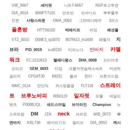
VIB_0007
세미핏
니트T-6657
NSP로고투영
DIA_0014
MWPT7101
던트빈
오아디프
뿌뿌룰루
킨켄
사랑스러운
OMA_0062
그린테디베어
3피스
울혼방
HTTS6102
빅테이프
비잉
패션풀
지
VTZ_0010
D08E3_tp3070
B07M13_tn1600
페멜지
카멜
브라
반바지
PID_0019
tcd0220
티라노다
워크
FC-2210613
텔레디몽스
DHA_0008
프리마켓
오띠모
SEM_0693
티킹
크롭자켓슬랙스세트
어센틱
글리치
CPG9T30
69231
풀퍼
헌터
브론즈드림
스트레이
MMC_0114
만인의
커스텀물결
FLT118
트
브루노바피
일자핏
8050123
포웰
데일리
팬츠
P000BJQL
새드스마일
브이라인
Champion
뉴
neck
DM
스위트팝
JZA
셔르밍
MIB_0073
수
면바지
KBL738
베이비기모
겔리브
DIA_0003
캐시