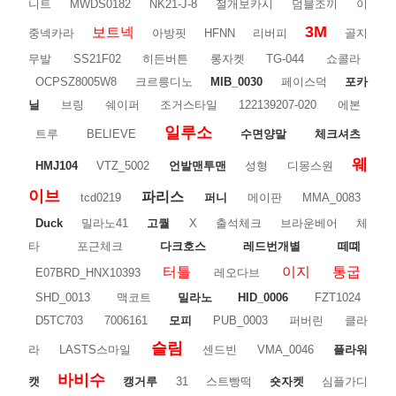
니트
MWDS0182
NK21-J-8
절개보카시
덤블조끼
이
3M
보트넥
중넥카라
아방핏
HFNN
리버피
골지
무발
SS21F02
히든버튼
롱자켓
TG-044
쇼콜라
OCPSZ8005W8
크르릉디노
MIB_0030
페이스덕
포카
닐
브링
쉐이퍼
조거스타일
122139207-020
에본
일루소
트루
BELIEVE
수면양말
체크셔츠
웨
HMJ104
VTZ_5002
언발맨투맨
성형
디몽스원
이브
파리스
tcd0219
퍼니
메이판
MMA_0083
Duck
밀라노41
고퀄
X
출석체크
브라운베어
체
타
포근체크
다크호스
레드번개별
떼뗴
터틀
이지
통굽
E07BRD_HNX10393
레오다브
SHD_0013
맥코트
밀라노
HID_0006
FZT1024
D5TC703
7006161
모피
PUB_0003
퍼버린
클라
슬림
라
LASTS스마일
센드빈
VMA_0046
플라워
바비수
캣
캥거루
31
스트빵떡
숏자켓
심플가디