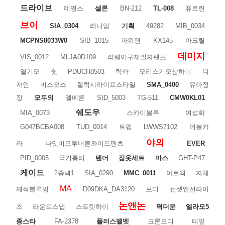
드라이브
데영스
셀론
BN-212
TL-008
퓨로린
브이
SIA_0304
레니엄
기획
49282
MIB_0034
MCPNS8033W0
SIB_1015
파워맨
KX145
아크릴
데미지
VIS_0012
MLJA0D109
리웨이구제일자팬츠
열기모
쉿
PDUCH8503
락카
모리스기모상하복
디
자인
비스코스
갤럭시라이프스타일
SMA_0400
유아정
장
모두의
엘베론
SID_5003
TG-511
CMW0KL01
쉐도우
MIA_0073
스카이블루
여성화
G047BCBA008
TUD_0014
트렙
LWWS7102
더블카
야외
라
나잇비포투버튼와이드팬츠
EVER
PID_0005
국기롱티
텐더
잠옷세트
마스
GHT-P47
케이드
2종택1
SIA_0290
MMC_0011
아트웍
자체
MA
제작블루밍
D09DKA_DA3120
보디
선셋앤선라이
논앤논
즈
라운드스냅
스트릿하이
덕더운
엘라모5
종스타
FA-2378
플러스벨벳
크론프디
테잎