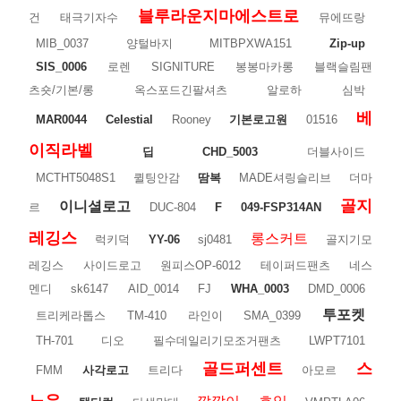
블루라운지마에스트로
건
태극기자수
뮤에뜨랑
MIB_0037
양털바지
MITBPXWA151
Zip-up
SIS_0006
로렌
SIGNITURE
봉봉마카롱
블랙슬림팬
츠숏/기본/롱
옥스포드긴팔셔츠
알로하
심박
베
MAR0044
Celestial
Rooney
기본로고원
01516
이직라벨
딥
CHD_5003
더블사이드
MCTHT5048S1
퀼팅안감
땀복
MADE셔링슬리브
더마
골지
이니셜로고
르
DUC-804
F
049-FSP314AN
레깅스
롱스커트
럭키덕
YY-06
sj0481
골지기모
레깅스
사이드로고
원피스OP-6012
테이퍼드팬츠
네스
멘디
sk6147
AID_0014
FJ
WHA_0003
DMD_0006
투포켓
트리케라톱스
TM-410
라인이
SMA_0399
TH-701
디오
필수데일리기모조거팬츠
LWPT7101
골드퍼센트
스
FMM
사각로고
트리다
아모르