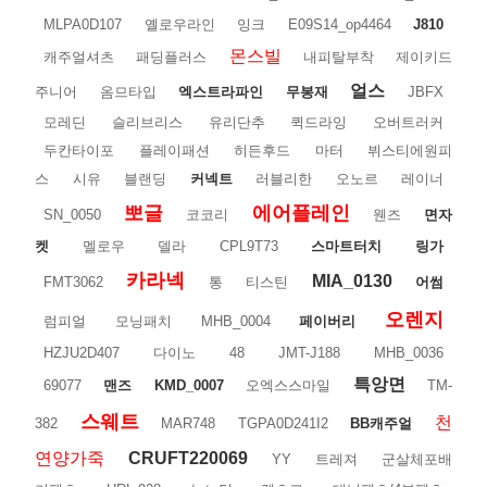
MLPA0D107
옐로우라인
잉크
E09S14_op4464
J810
몬스빌
캐주얼셔츠
패딩플러스
내피탈부착
제이키드
얼스
주니어
옴므타입
엑스트라파인
무봉재
JBFX
모레딘
슬리브리스
유리단추
퀵드라잉
오버트러커
두칸타이포
플레이패션
히든후드
마터
뷔스티에원피
스
시유
블랜딩
커넥트
러블리한
오노르
레이너
뽀글
에어플레인
SN_0050
코코리
웬즈
면자
켓
멜로우
델라
CPL9T73
스마트터치
링가
카라넥
MIA_0130
FMT3062
통
티스틴
어썸
오렌지
럼피얼
모닝패치
MHB_0004
페이버리
HZJU2D407
다이노
48
JMT-J188
MHB_0036
특앙면
69077
맨즈
KMD_0007
오엑스스마일
TM-
스웨트
천
382
MAR748
TGPA0D241I2
BB캐주얼
연양가죽
CRUFT220069
YY
트레져
군살체포배