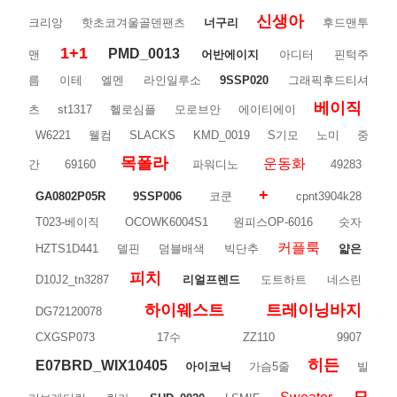
신생아
크리앙
핫초코겨울골덴팬츠
너구리
후드맨투
1+1
PMD_0013
맨
어반에이지
아디터
핀턱주
름
이테
엘멘
라인일루소
9SSP020
그래픽후드티셔
베이직
츠
st1317
헬로심플
모로브안
에이티에이
W6221
웰컴
SLACKS
KMD_0019
S기모
노미
중
목폴라
운동화
간
69160
파워디노
49283
+
GA0802P05R
9SSP006
코쿤
cpnt3904k28
T023-베이직
OCOWK6004S1
원피스OP-6016
숫자
커플룩
HZTS1D441
델핀
덤블배색
빅단추
얇은
피치
D10J2_tn3287
리얼프렌드
도트하트
네스린
하이웨스트
트레이닝바지
DG72120078
CXGSP073
17수
ZZ110
9907
히든
E07BRD_WIX10405
아이코닉
가슴5줄
빌