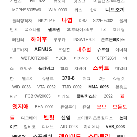
기팬츠
HRL-928
뉴노턱
렛츠고
데님팬츠/4부팬츠
니트조끼
MCPNS8035W0
WIA_0003
퀴스
핫찌
나염
플러팅격자
NK21-P-6
마약
S22F05002
올세
인츠
폭스나염
월드원
30후라이스9부
HZ
제네링
하이후
테일러
루루카
TNSW1F708
폰트문페이스
AENUS
내추럴
밴드바지
조임끈
슈즈앤
이너웨
어
WBTJOT2004F
YUCK
디자인의
CTPT2064
엑
스커트
스
래빗풋
플라밍고
힐즈
치랭이
데일리
370-8
한
엘로이
쥬뗌므
더그
2탄
쇼핑캣
WID_0038
VTA_0052
TMD_0002
MMA_0095
활용도
뮬
만점
FGBKW20005
이레오
졸린치즈냥
2092
엣지애
오브
보들보
BHA_0001
뮤엘루아
쥬얼
벤힛
들
선염
다크베어
브이플리츠롱원피스
논페
이드
알비코
디너브
AID_0023
하이애나
VHB_0003
레이어드
스타토리
스플래쉬
HEAVY
엘리