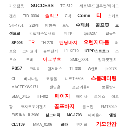
SUCCESS
기모잠옷
TG-512
세트/후드맨투맨/와이드
티
슬리브
Come
팬츠
TID_0004
C넥
스커트
수제화
골프핏
SK-4751
2켤레
방한복
토밋
모
션브로
긴팔캐주얼셔츠
케리니
tps0287
필유어
오렌지다몸
TR
밴딩바지
SP006
TH-276
러
브송
코이코이
블랙팬서
LJ_KF19
UTPD스트로크
스
어그부츠
투스
루비
SMD_0001
일자핏팬츠
P057
크리미
댄저러스
TL-336
W앤B
tjk0278
스몰레터링
CL
바나나빕
코방울
니트T-6605
MACFFXW9171
밴딩홀
포근귀돌이
보풀방지
페이지
SMA_0415
TH-402
테이사
로에스
에코
골프바지
팜
코자트조거팬츠
몰스킨
FMT3049
E05JKA_JL3986
실크터치
MC-1703
데이올리
엘엠
기모안감
CL5T39
MMA_0106
골라
연기글