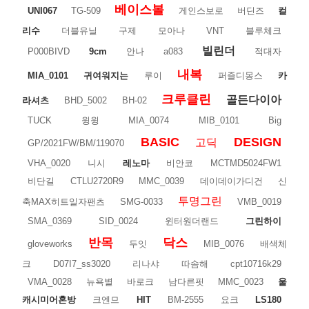
베이스볼
UNI067
TG-509
게인스보로
버딘즈
컬
리수
더블유닐
구제
모아나
VNT
블루체크
빌린더
P000BIVD
9cm
안나
a083
적대자
내복
MIA_0101
귀여워지는
루이
퍼즐디몽스
카
크루클린
골든다이아
라셔츠
BHD_5002
BH-02
TUCK
윙윙
MIA_0074
MIB_0101
Big
BASIC
DESIGN
고딕
GP/2021FW/BM/119070
VHA_0020
니시
레노마
비안코
MCTMD5024FW1
비단길
CTLU2720R9
MMC_0039
데이데이가디건
신
투명그린
축MAX히트일자팬츠
SMG-0033
VMB_0019
SMA_0369
SID_0024
윈터원더랜드
그린하이
반목
닥스
gloveworks
두잇
MIB_0076
배색체
크
D07I7_ss3020
리나샤
따솜해
cpt10716k29
VMA_0028
뉴욕별
바로크
남다른핏
MMC_0023
울
캐시미어혼방
크엔므
HIT
BM-2555
요크
LS180