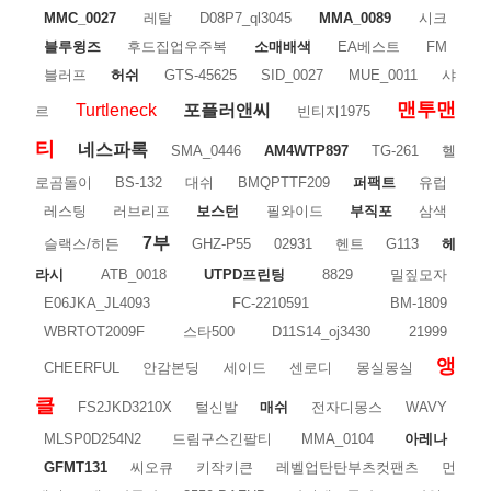
MMC_0027
레탈
D08P7_ql3045
MMA_0089
시크
블루윙즈
후드집업우주복
소매배색
EA베스트
FM
블러프
허쉬
GTS-45625
SID_0027
MUE_0011
샤
맨투맨
Turtleneck
포플러앤씨
르
빈티지1975
티
네스파록
SMA_0446
AM4WTP897
TG-261
헬
로곰돌이
BS-132
대쉬
BMQPTTF209
퍼팩트
유럽
레스팅
러브리프
보스턴
필와이드
부직포
삼색
7부
슬랙스/히든
GHZ-P55
02931
헨트
G113
헤
라시
ATB_0018
UTPD프린팅
8829
밀짚모자
E06JKA_JL4093
FC-2210591
BM-1809
WBRTOT2009F
스타500
D11S14_oj3430
21999
앵
CHEERFUL
안감본딩
세이드
센로디
몽실몽실
클
FS2JKD3210X
털신발
매쉬
전자디몽스
WAVY
MLSP0D254N2
드림구스긴팔티
MMA_0104
아레나
GFMT131
씨오큐
키작키큰
레벨업탄탄부츠컷팬츠
먼