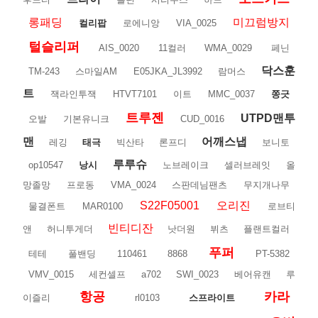
롱패딩
미끄럼방지
컬리팝
로에니앙
VIA_0025
털슬리퍼
AIS_0020
11컬러
WMA_0029
페닌
닥스훈
TM-243
스마일AM
E05JKA_JL3992
람머스
트
잭라인투잭
HTVT7101
이트
MMC_0037
쫑긋
트루젠
UTPD맨투
오발
기본유니크
CUD_0016
맨
어깨스냅
레깅
태극
빅산타
론프디
보니토
루루슈
op10547
낭시
노브레이크
셀러브레잇
올
망졸망
프로동
VMA_0024
스판데님팬츠
무지개나무
S22F05001
오리진
물결폰트
MAR0100
로브티
빈티디잔
앤
허니투게더
낫더원
뷔츠
플랜트컬러
푸퍼
테테
풀밴딩
110461
8868
PT-5382
VMV_0015
세컨셀프
a702
SWI_0023
베어유캔
루
항공
카라
이즐리
rl0103
스프라이트