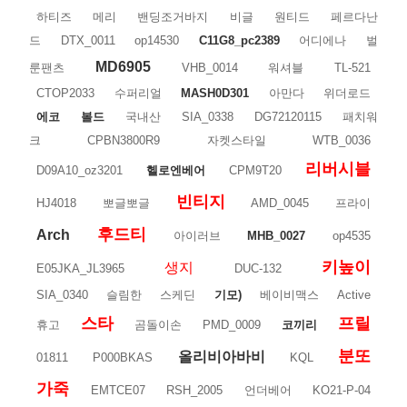
하티즈
메리
밴딩조거바지
비글
원티드
페르다난
드
DTX_0011
op14530
C11G8_pc2389
어디에나
벌
MD6905
룬팬츠
VHB_0014
워셔블
TL-521
CTOP2033
수퍼리얼
MASH0D301
아만다
위더로드
에코
볼드
국내산
SIA_0338
DG72120115
패치워
크
CPBN3800R9
자켓스타일
WTB_0036
리버시블
D09A10_oz3201
헬로엔베어
CPM9T20
빈티지
HJ4018
뽀글뽀글
AMD_0045
프라이
후드티
Arch
아이러브
MHB_0027
op4535
키높이
생지
E05JKA_JL3965
DUC-132
SIA_0340
슬림한
스케딘
기모)
베이비맥스
Active
스타
프릴
휴고
곰돌이손
PMD_0009
코끼리
분또
올리비아바비
01811
P000BKAS
KQL
가죽
EMTCE07
RSH_2005
언더베어
KO21-P-04