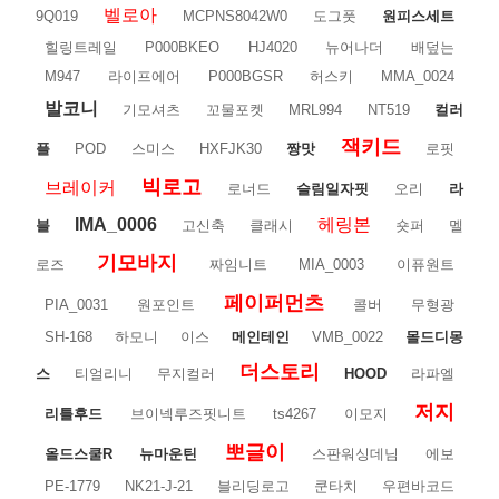
벨로아
9Q019
MCPNS8042W0
도그풋
원피스세트
힐링트레일
P000BKEO
HJ4020
뉴어나더
배덮는
M947
라이프에어
P000BGSR
허스키
MMA_0024
발코니
기모셔츠
꼬물포켓
MRL994
NT519
컬러
잭키드
플
POD
스미스
HXFJK30
짱맛
로핏
빅로고
브레이커
로너드
슬림일자핏
오리
라
IMA_0006
헤링본
블
고신축
클래시
숏퍼
멜
기모바지
로즈
짜임니트
MIA_0003
이퓨원트
페이퍼먼츠
PIA_0031
원포인트
콜버
무형광
SH-168
하모니
이스
메인테인
VMB_0022
몰드디몽
더스토리
스
티얼리니
무지컬러
HOOD
라파엘
저지
리틀후드
브이넥루즈핏니트
ts4267
이모지
뽀글이
올드스쿨R
뉴마운틴
스판워싱데님
에보
PE-1779
NK21-J-21
블리딩로고
쿤타치
우편바코드