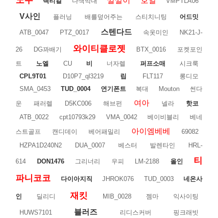
노우
깔깔이
호일
택티컬
다색막대
VMPTLA06
V사인
플러닝
배를덮어주는
스티치니팅
어드밋
스텐다드
ATB_0047
PTZ_0017
속옷미인
NK21-J-
와이티클로젯
26
DG꽈배기
BTX_0016
포켓포인
트
노엘
CU
비
너자렐
퍼프소매
시크룩
CPL9T01
D10P7_ql3219
립
FLT117
롱디모
SMA_0453
TUD_0004
연기폰트
복대
Mouton
썬다
여아
운
패러렐
D5KC006
해브펀
넬라
핫코
ATB_0022
cpt10793k29
VMA_0042
베이비블리
베네
아이엠베베
스트골프
캔디데이
베어패밀리
69082
HZPA1D240N2
DUA_0007
베스터
발렌타인
HRL-
티
614
DON1476
그리너리
우피
LM-2188
올인
파니코코
다이아지직
JHROK076
TUD_0003
네온사
재킷
인
딜리디
MIB_0028
젬마
익사이팅
블러즈
HUWS7101
리디스커버
핑크래빗