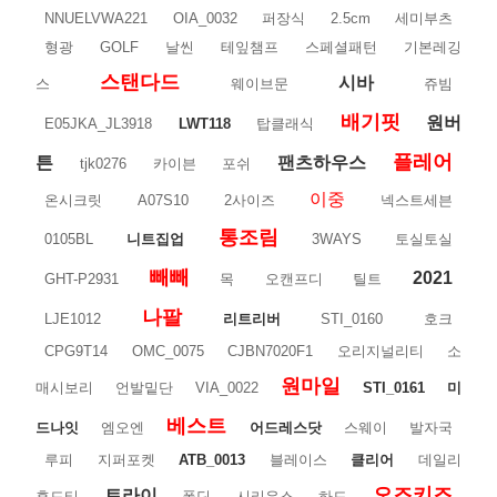
NNUELVWA221
OIA_0032
퍼장식
2.5cm
세미부츠
형광
GOLF
날씬
테잎챔프
스페셜패턴
기본레깅
스탠다드
시바
스
웨이브문
쥬빔
배기핏
원버
E05JKA_JL3918
LWT118
탑클래식
플레어
튼
팬츠하우스
tjk0276
카이븐
포쉬
이중
온시크릿
A07S10
2사이즈
넥스트세븐
통조림
0105BL
니트집업
3WAYS
토실토실
빼빼
2021
GHT-P2931
목
오캔프디
틸트
나팔
LJE1012
리트리버
STI_0160
호크
CPG9T14
OMC_0075
CJBN7020F1
오리지널리티
소
원마일
매시보리
언발밑단
VIA_0022
STI_0161
미
베스트
드나잇
엠오엔
어드레스닷
스웨이
발자국
루피
지퍼포켓
ATB_0013
블레이스
클리어
데일리
오즈키즈
트라이
후드티
폴딘
시리우스
하드