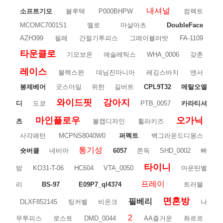
내셔널
소프트기모
블루택
P000BHPW
컴팩트
MCOMC7001S1
멜로
마샬아츠
DoubleFace
AZH399
필레
간절기투피스
그레이블러밧
FA-1109
타운클로
기모보온
애슬레틱스
WHA_0006
갖춘
레이스
블랙스완
데님진마니아
레깅스바지
앤서
봉제베어
굿스마일
위한
길버트
CPL9T32
메탈오엘
와이드핏
강아지
디
도쿄
PTB_0057
카라티셔
마인플로우
오가닉
츠
볼캡디자인
휠라키즈
사각패턴
MCPNS8040W0
퍼펙트
백그라운드디몽스
통기성
숏버클
네비아
6057
쫀득
SHD_0002
빠
타이니
밤
KO31-T-06
HC604
VTA_0050
마운틴벨
프레이
리
BS-97
E09P7_ql4374
트러블
면혼방
필베리
DLXF852145
팅커벨
비온크
나
2
무투피스
로스트
DMD_0044
AA즐거운
촤르르