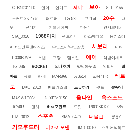
보아
제냐
CTBN2011F0
엔더
엔디드
STI_0155
20수
스커트SK-4761
퍼로퍼
TG-523
그린덤
나
무
큰미키
기모상하복
다된데
면기모내의
1988아치
SIA_0326
윈드러너
라스메테오
몽키스레
시보리
이어드맨투맨티셔츠
수면조끼/수면잠옷
마티
에어
P000BJVV
스냅
프랑
램스킨
턱받이세트
TG-085
ROCKET
실내조끼
양털아노락
얼티밋
립
레트
마크
퓨코
라네
MAR868
ps3514
텔레디몽
로
DXO_2018
반폴라스냅
느긋하게
펫트
콧수염
올나인
옥스포드
MASW1C004
NLXF840156
JC50R
맨샷
배색포인트
모잇
P000BKKX
585
스포츠
더블린
PIA_0013
SMA_0420
붕붕이
기모후드티
티아이포맨
HMD_0010
스퀘어넥하프