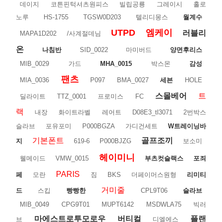
데이지
코튼핀턱셔츠원피스
빌립공룡
그레이시
홀로
노루
HS-1755
TGSW0D203
텔리디몽스
월계수
UTPD
엠케이
러블리
MAPA1D202
/사계절데님
온
나침반
SID_0022
마미버드
양면후리스
MIB_0029
가드
MHA_0015
박스몬
감성
팬츠
MIA_0036
P097
BMA_0027
세븐
HOLE
스몰베어
트
딜라이트
TTZ_0001
프로미스
FC
랙
내장
화이트라벨
레어트
D08E3_tl3071
2번박스
슬라브
포유포미
P000BGZA
가디건세트
W트레이닝바
기본폰트
골프조끼
지
619-6
P000BJZG
보소미
헤이미니
웰메이드
VMW_0015
부츠컷슬랙스
포죄
PARIS
페
모란
짐
BKS
더페이머스원형
리미티
거미줄
드
스킵
빵빵한
CPL9T06
슬라브
MIB_0049
CPG9T01
MUPT6142
MSDWLA75
빅러
마에스트로투모로우
버티컬
플랜
브
디엘에스